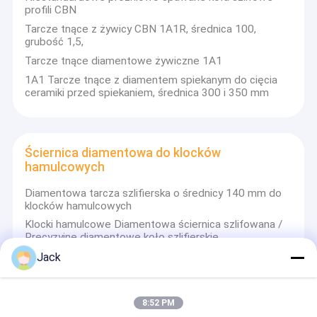
profili CBN
Tarcze tnące z żywicy CBN 1A1R, średnica 100,
grubość 1,5,
Tarcze tnące diamentowe żywiczne 1A1
1A1 Tarcze tnące z diamentem spiekanym do cięcia
ceramiki przed spiekaniem, średnica 300 i 350 mm
Ściernica diamentowa do klocków
hamulcowych
Diamentowa tarcza szlifierska o średnicy 140 mm do
klocków hamulcowych
Klocki hamulcowe Diamentowa ściernica szlifowana /
Precyzyjne diamentowe koło szlifierskie
Obrabianie tarcz hamulcowych Koła z czarnym
Jack
diamentem, nakładki polerskie Gear Diamond
8:52 PM