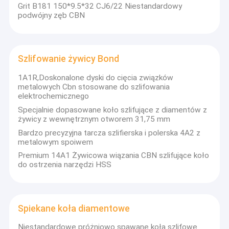
narzędzia do obróbki drewna
Grit B181 150*9.5*32 CJ6/22 Niestandardowy
podwójny zęb CBN
Szlifowanie żywicy Bond
1A1R,Doskonalone dyski do cięcia związków
metalowych Cbn stosowane do szlifowania
elektrochemicznego
Specjalnie dopasowane koło szlifujące z diamentów z
żywicy z wewnętrznym otworem 31,75 mm
Bardzo precyzyjna tarcza szlifierska i polerska 4A2 z
metalowym spoiwem
Premium 14A1 Żywicowa wiązania CBN szlifujące koło
do ostrzenia narzędzi HSS
Spiekane koła diamentowe
Niestandardowe próżniowo spawane koła szlifowe