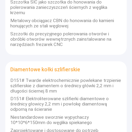
Szczotka SIC jako szczotka do honowania do
polerowania zanieczyszczeń ściernych z węglika
krzemu
Metalowy obciągacz CBN do honowania do kamieni
honujących ze stali węglowej
Szczotki do precyzyjnego polerowania otworów i
obróbki otworów wewnętrznych zainstalowane na
narzędziach frezarek CNC
Diamentowe kołki szlifierskie
D151# Twarde elektrochemicznie powlekane trzpienie
szlifierskie z diamentem o średnicy główki 2,2 mm i
długości ściernej 8 mm
Do domu
D151# Elektroliterowane szlifierki diamentowe o
średnicy głowicy 2,2 mm i powłokę diamentową
Zhengzhou Jinchuan abrasives Co. ltd., założona w 2004
odporną na ścieranie
roku, jest szybko rozwijającym się przedsiębiorstwem,
Produkty
Niestandardowe sworznie wypychaczy
które integruje produkcję i marketing elektroplacowanych
10*10*6*150mm do węglika spiekanego
narzędzi diamentowych i CBN.
Filmy
Zaprojektowane i dostosowane do potrzeb