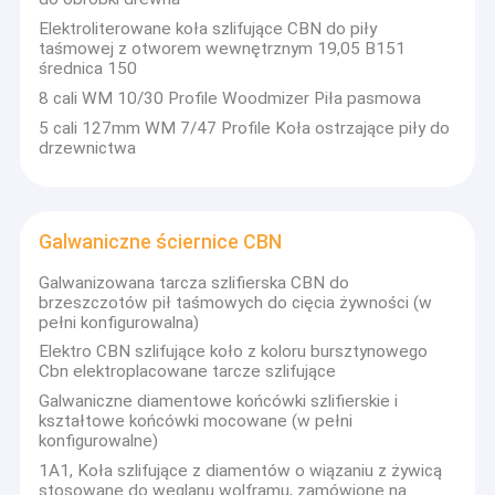
Elektroliterowane koła szlifujące CBN do piły
taśmowej z otworem wewnętrznym 19,05 B151
średnica 150
8 cali WM 10/30 Profile Woodmizer Piła pasmowa
5 cali 127mm WM 7/47 Profile Koła ostrzające piły do
drzewnictwa
Galwaniczne ściernice CBN
Galwanizowana tarcza szlifierska CBN do
brzeszczotów pił taśmowych do cięcia żywności (w
pełni konfigurowalna)
Elektro CBN szlifujące koło z koloru bursztynowego
Cbn elektroplacowane tarcze szlifujące
Galwaniczne diamentowe końcówki szlifierskie i
kształtowe końcówki mocowane (w pełni
konfigurowalne)
1A1, Koła szlifujące z diamentów o wiązaniu z żywicą
stosowane do węglanu wolframu, zamówione na