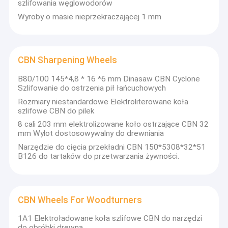
szlifowania węglowodorów
Wyroby o masie nieprzekraczającej 1 mm
CBN Sharpening Wheels
B80/100 145*4,8 * 16 *6 mm Dinasaw CBN Cyclone
Szlifowanie do ostrzenia pił łańcuchowych
Rozmiary niestandardowe Elektroliterowane koła
szlifowe CBN do pilek
8 cali 203 mm elektrolizowane koło ostrzające CBN 32
mm Wylot dostosowywalny do drewniania
Narzędzie do cięcia przekładni CBN 150*5308*32*51
B126 do tartaków do przetwarzania żywności.
CBN Wheels For Woodturners
1A1 Elektroładowane koła szlifowe CBN do narzędzi
do obróbki drewna