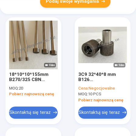
Podaj swoje wymagania
18*10*10*155mm
3C9 32*40*8 mm
B270/325 CBN
B126
Precyzyjna odporna
Elektroplastyzowany
MOQ:
20
Cena:
Negocjowalne
na zużycie
szlifier CBN
Pobierz najnowszą cenę
MOQ:
10 PCS
cylindryczna
polerowanie
Pobierz najnowszą cenę
współrzędne
szlifowanie
Skontaktuj się teraz
Skontaktuj się teraz