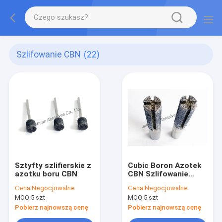
Szlifowanie CBN
(22)
Sztyfty szlifierskie z
Cubic Boron Azotek
azotku boru CBN
CBN Szlifowanie
Szpilki do In Inner
Cena:
Negocjowalne
Cena:
Negocjowalne
Hole Szlifowanie
MOQ:
5 szt
MOQ:
5 szt
Machine
Pobierz najnowszą cenę
Pobierz najnowszą cenę