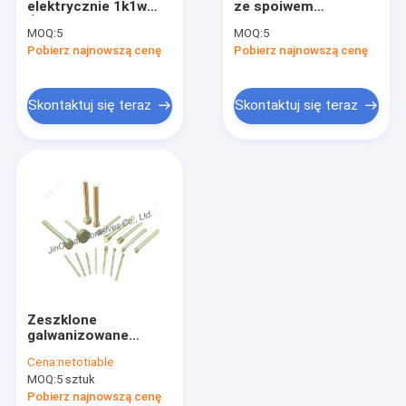
elektrycznie 1k1w
ze spoiwem
Galwaniczne ściernice CBN
Ściernice ścierne
elektrycznym Frezy
MOQ:
5
MOQ:
5
Diamentowe
diamentowe
Pobierz najnowszą cenę
Galwaniczne ściernice diamentowe
Pobierz najnowszą cenę
materiały ścierne
Ściernice mocowane
D126
na bitach D45
Elastyczna szczotka do honowania
Skontaktuj się teraz
Skontaktuj się teraz
Diamentowe kołki szlifierskie
Szlifowanie CBN
Galwaniczne diamentowe ostrze
Koło tnące CBN
Szlifowanie żywicy Bond
Zeszklone
Spiekane koła diamentowe
galwanizowane
szpilki szlifierskie
Cena:
netotiable
CBN do
Ściernica diamentowa do klocków hamulcowych
MOQ:
5 sztuk
wewnętrznych
narzędzi szlifierskich
Pobierz najnowszą cenę