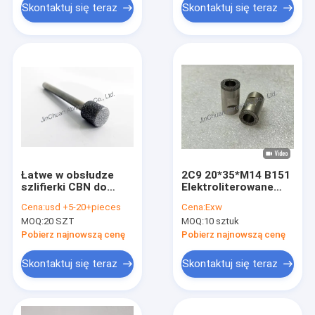
Skontaktuj się teraz
Skontaktuj się teraz
Łatwe w obsłudze
2C9 20*35*M14 B151
szlifierki CBN do
Elektroliterowane
obróbki
szlifowania CBN do
Cena:
usd +5-20+pieces
Cena:
Exw
mechanicznej
szlifowania metali
MOQ:
20 SZT
MOQ:
10 sztuk
Dostosowane ziarno
Pobierz najnowszą cenę
Pobierz najnowszą cenę
Skontaktuj się teraz
Skontaktuj się teraz