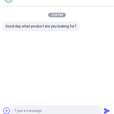
Nasze Kategorie
2:09 PM
Good day, what product are you looking for?
CBN Diamond Wheel
CBN Sharpening
CBN Wheels Fo
Wheels
Woodturners
Dom
O nas
Skontaktuj się z nami
Desktop Site
Sitemap
Polityka prywatności
Jakość
CBN Diamond Wheel
Fabryka w Chinach.Copyright © 2026
ZHENGZHOU JINCHUAN ABRASIVES CO., LTD.. All Rights Reserved.