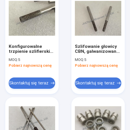
Konfigurowalne
Szlifowanie głowicy
trzpienie szlifierskie
CBN, galwanizowane,
CBN dla różnych
trzpienie CBN B60/70
MOQ:
5
MOQ:
5
rozmiarów i typów
Pobierz najnowszą cenę
Pobierz najnowszą cenę
Skontaktuj się teraz
Skontaktuj się teraz
Do domu
Produkty
Filmy