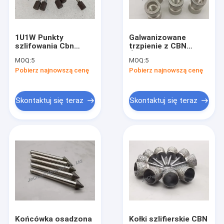
O nas
Wycieczka po fabryce
1U1W Punkty
Galwanizowane
szlifowania Cbn
trzpienie z CBN
Kontrola jakości
Punkty montażowe
Ściernica Klejone
MOQ:
5
MOQ:
5
do szlifowania i
kołki B151
Pobierz najnowszą cenę
Pobierz najnowszą cenę
polerowania
Skontaktuj się z nami
Aktualności
Skontaktuj się teraz
Skontaktuj się teraz
Poproś o wycenę
CBN Diamond Wheel
CBN Sharpening Wheels
CBN Wheels For Woodturners
Końcówka osadzona
Kołki szlifierskie CBN