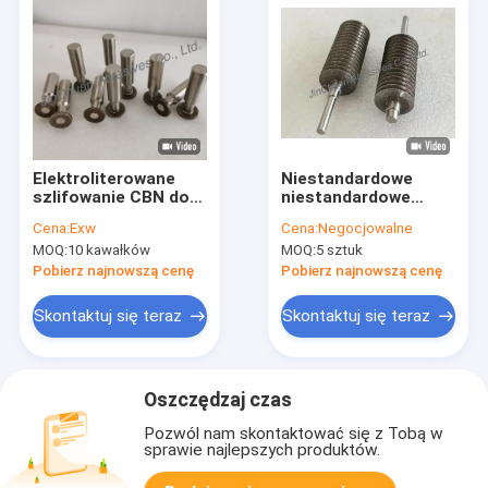
Elektroliterowane
Niestandardowe
szlifowanie CBN do
niestandardowe
szlifowania metalu
szlifowanie CBN
Cena:
Exw
Cena:
Negocjowalne
30*122,5*6*3 mm do
MOQ:
10 kawałków
MOQ:
5 sztuk
ostrzenia
wielofunkcyjnych
Pobierz najnowszą cenę
Pobierz najnowszą cenę
ostrzy piły
((BIM,HCS,HSS)
Skontaktuj się teraz
Skontaktuj się teraz
Oszczędzaj czas
Pozwól nam skontaktować się z Tobą w
sprawie najlepszych produktów.