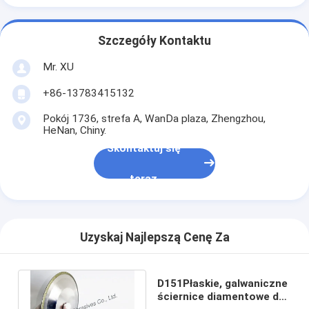
Szczegóły Kontaktu
Mr. XU
+86-13783415132
Pokój 1736, strefa A, WanDa plaza, Zhengzhou,
HeNan, Chiny.
Skontaktuj się
teraz
Uzyskaj Najlepszą Cenę Za
D151Płaskie, galwaniczne
ściernice diamentowe do