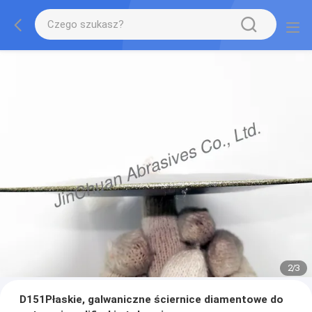
2
/
3
D151Płaskie, galwaniczne ściernice diamentowe do