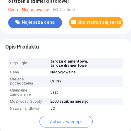
ostrzenia szlifierki stołowej
Cena：Negocjowalne
MOQ：5szt
Najlepsza cena
Skontaktuj się teraz
Opis Produktu
,
tarcza diamentowa
High Light
tarcze diamentowe
Cena
Negocjowalne
Miejsce
CHINY
pochodzenia
Minimalne
5szt
zamówienie
Możliwość Supply
2000 sztuk na miesiąc
Nazwa handlowa
JC
Zobacz więcej