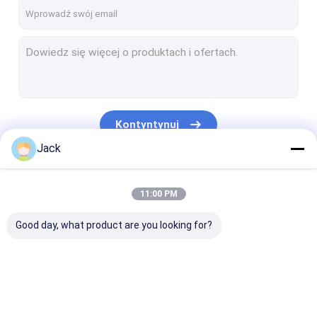
O nas
Wycieczka po fabryce
Kontrola jakości
Skontaktuj się z nami
Kontyntynuj
Aktualności
Jack
Poproś o wycenę
Nasze Kategorie
11:00 PM
Good day, what product are you looking for?
CBN Diamond Wheel
CBN Sharpening Wheels
CBN Wheels For Woodturners
CBN Diamond Wheel
CBN Sharpening
CBN Wheels Fo