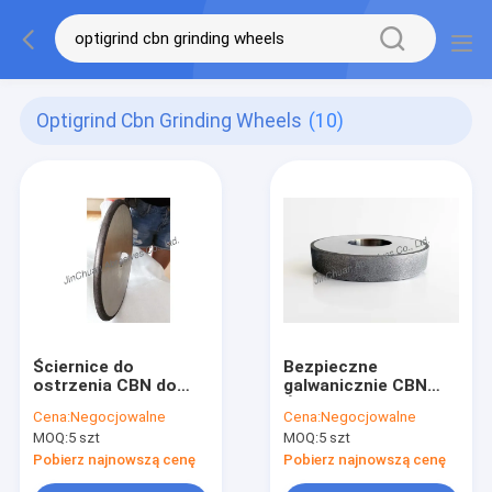
Optigrind Cbn Grinding Wheels
(10)
Ściernice do
Bezpieczne
ostrzenia CBN do
galwanicznie CBN
ostrzenia pił
Ściernice do drewna
Cena:
Negocjowalne
Cena:
Negocjowalne
taśmowych z drewna
Tokarki B100 Grit
MOQ:
5 szt
MOQ:
5 szt
Doskonałe
sprzężenie zwrotne
Pobierz najnowszą cenę
Pobierz najnowszą cenę