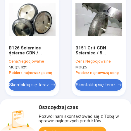
B126 Ściernice
B151 Grit CBN
ścierne CBN /
Ściernica / 5
Ściernica 5 "7 / 39,5
&#39;&#39; 7/34
Cena:
Negocjowalne
Cena:
Negocjowalne
Wood-Mizer
niestandardowa
MOQ:
5 szt
MOQ:
5
galwanizowana
ściernica
Pobierz najnowszą cenę
Pobierz najnowszą cenę
Skontaktuj się teraz
Skontaktuj się teraz
Oszczędzaj czas
Pozwól nam skontaktować się z Tobą w
sprawie najlepszych produktów.