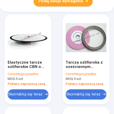
Podaj swoje wymagania
Elastyczne tarcze
Tarcza szlifierska z
szlifierskie CBN o
sześciennym
wysokiej jakości
azotkiem boru do
Cena:
Negocjowalne
Cena:
Negocjowalne
galwanicznej do
pierścieni tłokowych
MOQ:
5 szt
MOQ:
5 szt
metalu / kamienia
o wysokiej
wydajności pracy
Pobierz najnowszą cenę
Pobierz najnowszą cenę
Skontaktuj się teraz
Skontaktuj się teraz