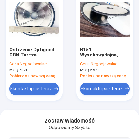
Ostrzenie Optigrind
B151
CBN Tarcze
Wysokowydajne,
szlifierskie
galwaniczne tarcze
Cena:
Negocjowalne
Cena:
Negocjowalne
Sześcienna tarcza
do cięcia CBN z
MOQ:
5szt
MOQ:
5 szt
szlifierska z
doskonałym
azotkiem boru
materiałem ściernym
Pobierz najnowszą cenę
Pobierz najnowszą cenę
Skontaktuj się teraz
Skontaktuj się teraz
Do domu
Produkty
Zostaw Wiadomość
Odpowiemy Szybko
Filmy