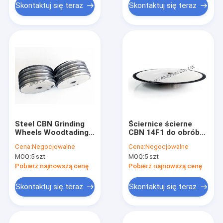
Skontaktuj się teraz
Skontaktuj się teraz
Steel CBN Grinding
Ściernice ścierne
Wheels Woodtading /
CBN 14F1 do obróbki
Light Weight CBN
drewna z dobrą
Cena:
Negocjowalne
Cena:
Negocjowalne
ściernice ścierne
powierzchnią
MOQ:
5 szt
MOQ:
5 szt
ostrzenia
Pobierz najnowszą cenę
Pobierz najnowszą cenę
Skontaktuj się teraz
Skontaktuj się teraz