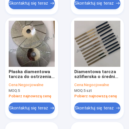
Skontaktuj się teraz
Skontaktuj się teraz
Płaska diamentowa
Diamentowa tarcza
tarcza do ostrzenia /
szlifierska o średnicy
Diamentowa tarcza
140 mm do klocków
Cena:
Negocjowalne
Cena:
Negocjowalne
szlifierska
hamulcowych
MOQ:
5
MOQ:
5 szt
Standardowa lepkość
Pobierz najnowszą cenę
Pobierz najnowszą cenę
Skontaktuj się teraz
Skontaktuj się teraz