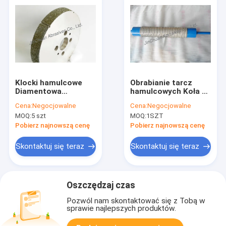
Klocki hamulcowe
Obrabianie tarcz
Diamentowa
hamulcowych Koła z
ściernica szlifowana
czarnym diamentem,
Cena:
Negocjowalne
Cena:
Negocjowalne
/ Precyzyjne
nakładki polerskie
MOQ:
5 szt
MOQ:
1SZT
diamentowe koło
Gear Diamond
szlifierskie
Pobierz najnowszą cenę
Pobierz najnowszą cenę
Skontaktuj się teraz
Skontaktuj się teraz
Oszczędzaj czas
Pozwól nam skontaktować się z Tobą w
sprawie najlepszych produktów.