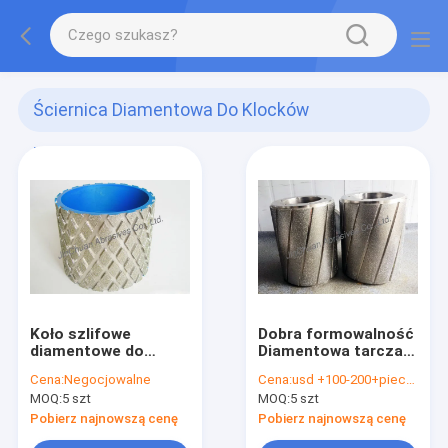
Ściernica Diamentowa Do Klocków
Hamulcowych
(3)
Koło szlifowe
Dobra formowalność
diamentowe do
Diamentowa tarcza
płytek hamulcowych
szlifierska do
Cena:
Negocjowalne
Cena:
usd +100-200+pieces
klocków
MOQ:
5 szt
MOQ:
5 szt
hamulcowych OEM
Service 60 Grit
Pobierz najnowszą cenę
Pobierz najnowszą cenę