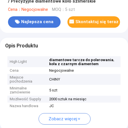
/ Precyzyjne diamentowe koło szlifierskie
Cena：Negocjowalne
MOQ：5 szt
Najlepsza cena
Skontaktuj się teraz
Opis Produktu
,
diamentowe tarcze do polerowania
High Light
koła z czarnym diamentem
Cena
Negocjowalne
Miejsce
CHINY
pochodzenia
Minimalne
5 szt
zamówienie
Możliwość Supply
2000 sztuk na miesiąc
Nazwa handlowa
JC
Zobacz więcej