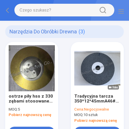
Narzędzia Do Obróbki Drewna
(3)
ostrze piły hss z 330
Tradycyjna tarcza
zębami stosowane
350*12*45mmA46#
do cięcia taśmy
dla pił pasmowych
MOQ:
5
Cena:
Negocjowalne
uszczelniającej,
Pobierz najnowszą cenę
MOQ:
10 sztuk
średnica 285 mm,
Pobierz najnowszą cenę