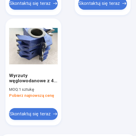
Skontaktuj się teraz
Skontaktuj się teraz
Wyrzuty
węglowodanowe z 4-
krzydłowym stylem i
MOQ:
1 sztukę
szynowymi
Pobierz najnowszą cenę
schowanymi
drzwiami
Skontaktuj się teraz