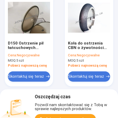
D150 Ostrzenie pił
Koła do ostrzenia
łańcuchowych
CBN o żywotności
Galwanizowane
5000 metrów i kącie
Cena:
Negocjowalne
Cena:
Negocjowalne
tarcze ścierne CBN
7 / 39,5
MOQ:
5 szt
MOQ:
5 szt
Pobierz najnowszą cenę
Pobierz najnowszą cenę
Skontaktuj się teraz
Skontaktuj się teraz
Oszczędzaj czas
Pozwól nam skontaktować się z Tobą w
sprawie najlepszych produktów.