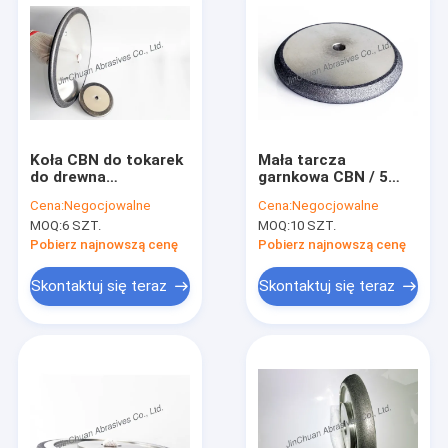
Koła CBN do tokarek
Mała tarcza
do drewna
garnkowa CBN / 5
Szlifowanie wydajne,
"B12 ściernica do
Cena:
Negocjowalne
Cena:
Negocjowalne
tarcza 8 "R3 / 16 CBN
narzędzi do toczenia
MOQ:
6 SZT.
MOQ:
10 SZT.
/ 8" 203 mm * 1207
drewna / 5" 127 mm *
mm * 45 B151
12,7 mm 3/16
Pobierz najnowszą cenę
Pobierz najnowszą cenę
Ściernica CBN
Skontaktuj się teraz
Skontaktuj się teraz
Do domu
Produkty
Filmy