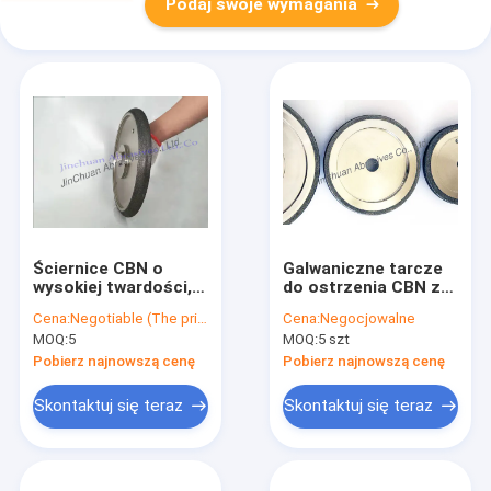
Podaj swoje wymagania
Ściernice CBN o
Galwaniczne tarcze
wysokiej twardości,
do ostrzenia CBN z
ziarnistość B213,
dobrą ostrością i
Cena:
Negotiable (The price depends on the size)
Cena:
Negocjowalne
ziarnistość ISO9001
możliwością
MOQ:
5
MOQ:
5 szt
ostrzenia 5000
metrów
Pobierz najnowszą cenę
Pobierz najnowszą cenę
Skontaktuj się teraz
Skontaktuj się teraz