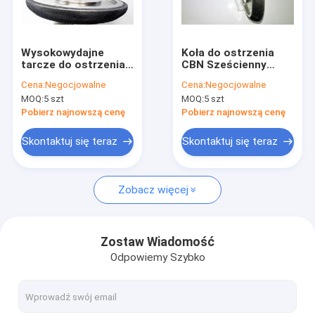
O nas
Wycieczka po fabryce
Wysokowydajne
Koła do ostrzenia
tarcze do ostrzenia
CBN Sześcienny
Kontrola jakości
CBN i mała ilość
materiał do azotków
Cena:
Negocjowalne
Cena:
Negocjowalne
opatrunków
boru o długim okresie
MOQ:
5 szt
MOQ:
5 szt
użytkowania
Skontaktuj się z nami
Pobierz najnowszą cenę
Pobierz najnowszą cenę
Aktualności
Skontaktuj się teraz
Skontaktuj się teraz
Poproś o wycenę
Zobacz więcej
CBN Diamond Wheel
Zostaw Wiadomość
Odpowiemy Szybko
CBN Sharpening Wheels
CBN Wheels For Woodturners