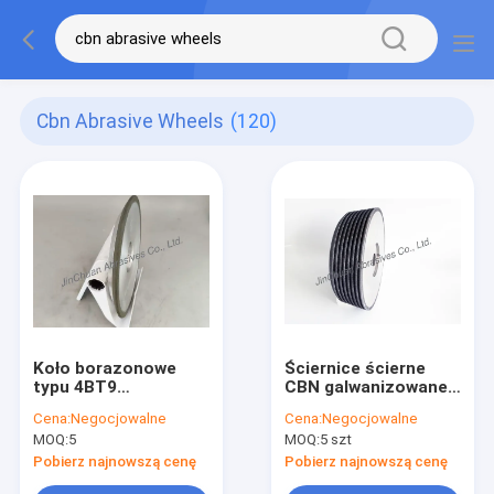
Cbn Abrasive Wheels
(120)
Koło borazonowe
Ściernice ścierne
typu 4BT9
CBN galwanizowane /
Diamentowy tarczyk
Koła ścierne CBN
Cena:
Negocjowalne
Cena:
Negocjowalne
do szlifowania 125
Ściernice z zębami
MOQ:
5
MOQ:
5 szt
mm Żużlina CBN Koło
ścierne
Pobierz najnowszą cenę
Pobierz najnowszą cenę