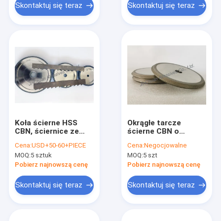
Skontaktuj się teraz
Skontaktuj się teraz
Koła ścierne HSS
Okrągłe tarcze
CBN, ściernice ze
ścierne CBN o
spoiwem
wysokiej twardości
Cena:
USD+50-60+PIECE
Cena:
Negocjowalne
ceramicznym ze
MOQ:
5 sztuk
MOQ:
5 szt
spoiwem żywicowym
Pobierz najnowszą cenę
Pobierz najnowszą cenę
Skontaktuj się teraz
Skontaktuj się teraz