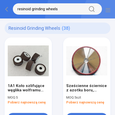
Resinoid Grinding Wheels
(38)
1A1 Koło szlifujące
Sześcienne ściernice
węglika wolframu
z azotku boru,
Koła szlifujące z
żywiczne, małe
MOQ:
5
MOQ:
5szt
dyskiem z żywicami
ściernice CBN
Pobierz najnowszą cenę
Pobierz najnowszą cenę