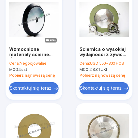
Wzmocnione
Ściernica o wysokiej
materiały ścierne
wydajności z żywicą
Ściernica o spoiwie
do produkcji
Cena:
Negocjowalne
Cena:
USD 550~800 PCS
żywicznym Do piły
metalowych narzędzi
MOQ:
5szt
MOQ:
2 SZTUKI
tarczowej do cięcia
ręcznych
metalu
Pobierz najnowszą cenę
Pobierz najnowszą cenę
Skontaktuj się teraz
Skontaktuj się teraz
Do domu
Produkty
Filmy