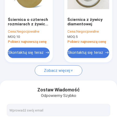
O nas
Wycieczka po fabryce
Ściernica o czterech
Ściernica z żywicy
rozmiarach z żywicą
diamentowej
Kontrola jakości
o wysokiej
Cena:
Negocjowalne
Cena:
Negocjowalne
skuteczności
MOQ:
10
MOQ:
5
Wysoka wydajność w
Skontaktuj się z nami
przemyśle łożysk
Pobierz najnowszą cenę
Pobierz najnowszą cenę
kulkowych
Aktualności
Skontaktuj się teraz
Skontaktuj się teraz
Poproś o wycenę
Zobacz więcej
CBN Diamond Wheel
Zostaw Wiadomość
Odpowiemy Szybko
CBN Sharpening Wheels
CBN Wheels For Woodturners