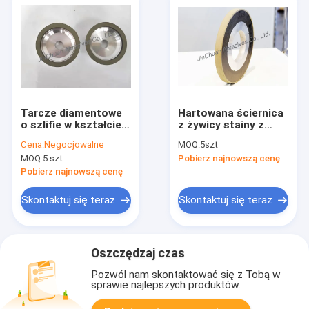
Tarcze diamentowe
Hartowana ściernica
o szlifie w kształcie
z żywicy stainy z
miseczki, ścierne,
sześcienną powłoką
Cena:
Negocjowalne
MOQ:
5szt
tarcza ścierna o
azotku boru
MOQ:
5 szt
Pobierz najnowszą cenę
ziarnistości 175
Pobierz najnowszą cenę
Skontaktuj się teraz
Skontaktuj się teraz
Oszczędzaj czas
Pozwól nam skontaktować się z Tobą w
sprawie najlepszych produktów.