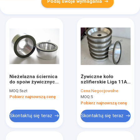
Podaj swoje wymagania
Nieżelazna ściernica
Żywiczne koło
do spoiw żywicznych
szlifierskie Liga 11A2
do twardych narzędzi
Diamentowa tarcza
MOQ:
5szt
Cena:
Negocjowalne
do cięcia węglików
125mm Praca na
Pobierz najnowszą cenę
MOQ:
5
spiekanych
sucho
Pobierz najnowszą cenę
Skontaktuj się teraz
Skontaktuj się teraz