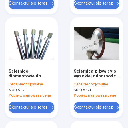
Skontaktuj się teraz
Skontaktuj się teraz
Ściernice
Ściernica z żywicy o
diamentowe do
wysokiej odporności
szlifowania
na ciepło i ostrzeniu
Cena:
Negocjowalne
Cena:
Negocjowalne
wewnętrznego
MOQ:
5 szt
MOQ:
5 szt
Żywice klejone
Diversification
Pobierz najnowszą cenę
Pobierz najnowszą cenę
Colour
Skontaktuj się teraz
Skontaktuj się teraz