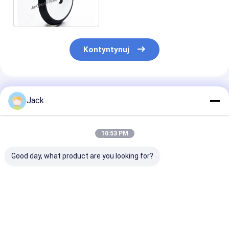
żywicznym Do piły tarczowej
do cięcia metalu
Kontyntynuj
Polecane Produkty
Jack
10:53 PM
Good day, what product are you looking for?
Samopostrzegawcze
12A9 Koło szlifujące
Koło szlifowe 
koło szlifowe z
diamenty z żywicy,
diamentów z ż
łącznikiem żywicy
średnica 150 mm,
4A2 stosowane
diamentowej 350 mm
żwir diamentowy
narzędzi węgl
20 mm grubość 127
numer 100
średnica 75 m
Najlepsza cena
Najlepsza cena
Najlepsza 