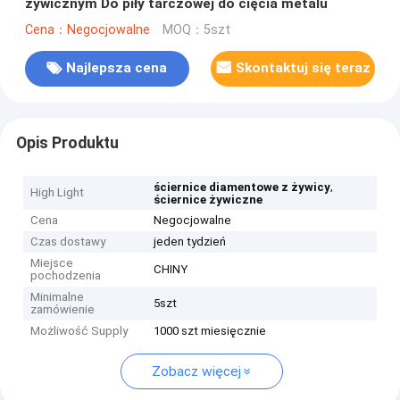
żywicznym Do piły tarczowej do cięcia metalu
Cena：Negocjowalne
MOQ：5szt
Najlepsza cena
Skontaktuj się teraz
Opis Produktu
,
ściernice diamentowe z żywicy
High Light
ściernice żywiczne
Cena
Negocjowalne
Czas dostawy
jeden tydzień
Miejsce
CHINY
pochodzenia
Minimalne
5szt
zamówienie
Możliwość Supply
1000 szt miesięcznie
Zobacz więcej