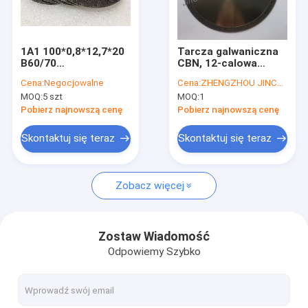
O nas
Wycieczka po fabryce
1A1 100*0,8*12,7*20
Tarcza galwaniczna
B60/70
CBN, 12-calowa
Kontrola jakości
Elektroliterowane
ściernica B50 o
Cena:
Negocjowalne
Cena:
ZHENGZHOU JINCHUAN ABRASIVES CO., LTD.
koło cięcia CBN
ziarnistości do cięcia
MOQ:
5 szt
MOQ:
1
stali sprężynowej
Skontaktuj się z nami
Pobierz najnowszą cenę
Pobierz najnowszą cenę
Aktualności
Skontaktuj się teraz
Skontaktuj się teraz
Poproś o wycenę
Zobacz więcej
CBN Diamond Wheel
Zostaw Wiadomość
Odpowiemy Szybko
CBN Sharpening Wheels
CBN Wheels For Woodturners