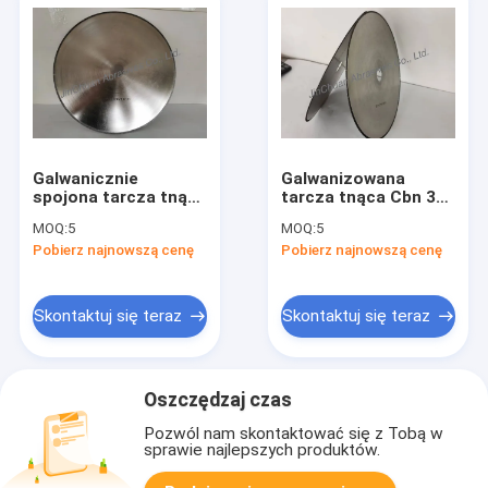
Galwanicznie
Galwanizowana
spojona tarcza tnąca
tarcza tnąca Cbn 351
Cbn 351*1.5*35*5mm
* 1,5 * 35 * 5 mm do
MOQ:
5
MOQ:
5
do tarczy tnącej
zaworu silnika
Pobierz najnowszą cenę
Pobierz najnowszą cenę
zaworu silnika
Skontaktuj się teraz
Skontaktuj się teraz
Oszczędzaj czas
Pozwól nam skontaktować się z Tobą w
sprawie najlepszych produktów.