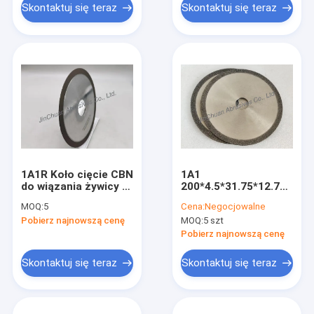
Skontaktuj się teraz
Skontaktuj się teraz
1A1R Koło cięcie CBN
1A1
do wiązania żywicy z
200*4.5*31.75*12.7
węglem wolframu
B60/70
MOQ:
5
Cena:
Negocjowalne
Elektroliterowane
Pobierz najnowszą cenę
MOQ:
5 szt
koło cięcia CBN
Pobierz najnowszą cenę
Skontaktuj się teraz
Skontaktuj się teraz