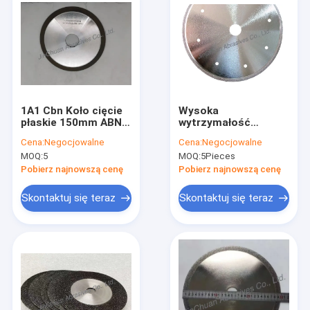
1A1 Cbn Koło cięcie
Wysoka
płaskie 150mm ABN
wytrzymałość
Koła cięcia
Galwaniczne koło
Cena:
Negocjowalne
Cena:
Negocjowalne
150*1.0*31.755*10mm
tnące CBN do cięcia
MOQ:
5
MOQ:
5Pieces
stali trzpienia
Pobierz najnowszą cenę
Pobierz najnowszą cenę
Skontaktuj się teraz
Skontaktuj się teraz
Do domu
Produkty
Filmy