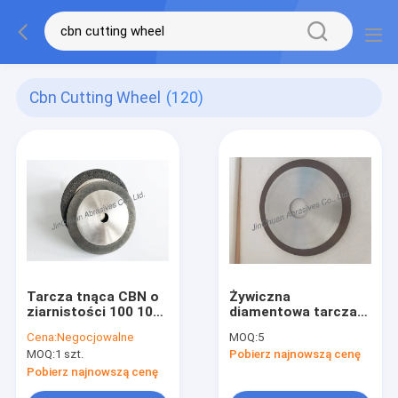
Cbn Cutting Wheel
(120)
Tarcza tnąca CBN o
Żywiczna
ziarnistości 100 10
diamentowa tarcza
mm ~ 200 mm
tnąca CBN do węglika
Cena:
Negocjowalne
MOQ:
5
Usuwanie powłok
wolframu
MOQ:
1 szt.
Pobierz najnowszą cenę
podłogowych
magnetycznego
szkła kwarcowego
Pobierz najnowszą cenę