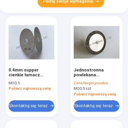
Podaj swoje wymagania
0.4mm supper
Jednostronna
cienkie łamacz
powlekana
chipów związek
elektrochemicznie
MOQ:
5
Cena:
Negocjowalne
metalowy cbn koło
ściernica CBN
Pobierz najnowszą cenę
MOQ:
5 szt
do cięcia 1A8 dla
śluzowników
Pobierz najnowszą cenę
Skontaktuj się teraz
Skontaktuj się teraz