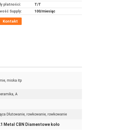
y płatności:
T/T
wość Supply:
100/miesiąc
Kontakt
nie, miska itp
ceramika, A
tnąca Dłutowanie, rowkowanie, rowkowanie
1 Metal CBN Diamentowe koło