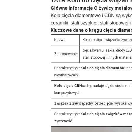
1A1R Koło do cięcia wiąza
Główne informacje O żywicy metalow
Koła cięcia diamentowe i CBN są wyko
ceramiki, stali szybkiej, stali stopowej
Kluczowe dane o kręgu cięcia diam
Nazwa:
Koło do cięcia wiązania żywic
cięcie kwarcu, szkła, diody LED
Zastosowanie
stali stopowej i innych materia
Charakterystyka
Koła do cięcia diamentów
: na
niesmarowych;
Koło cięcie CBN
cechy: nadaje się do cięcia ma
kompozytowych;
Związek z żywicą
cechy: ostre cięcie, wysoka w
Charakterystyka
Koła do cięcia związków met
żywotność.