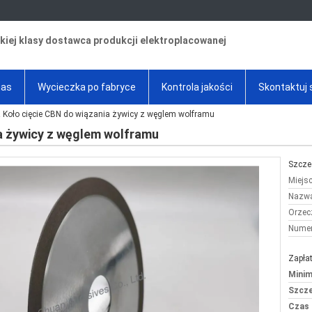
iej klasy dostawca produkcji elektroplacowanej
nas
Wycieczka po fabryce
Kontrola jakości
Skontaktuj 
 Koło cięcie CBN do wiązania żywicy z węglem wolframu
a żywicy z węglem wolframu
Szcze
Miejs
Nazwa
Orzec
Numer
Zapłat
Minim
Szcze
Czas 