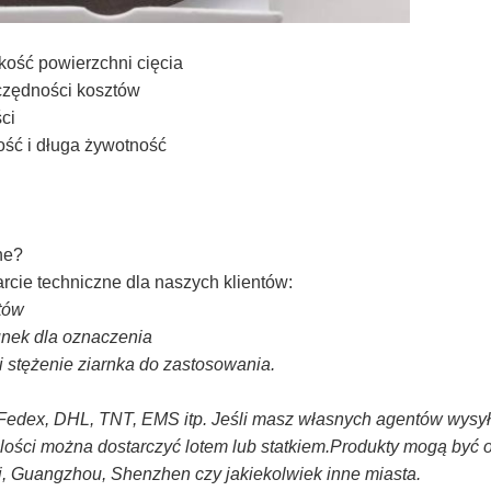
kość powierzchni cięcia
czędności kosztów
ci
ść i długa żywotność
ne?
rcie techniczne dla naszych klientów:
tów
unek dla oznaczenia
i stężenie ziarnka do zastosowania.
edex, DHL, TNT, EMS itp. Jeśli masz własnych agentów wysył
ilości można dostarczyć lotem lub statkiem.Produkty mogą być
, Guangzhou, Shenzhen czy jakiekolwiek inne miasta.