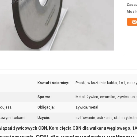
Zasad
Możli
Kształt ściernicy:
Płaski, w kształcie kubka, 1A1, naczy
Spoiwo:
Metal, żywica, ceramika, żywica lub 
zebujesz
Obligacja:
żywica/metal
tikowymi torbami
Użycie:
szlifowanie, ostrzenie, stal szybko
 wiązań żywicowych CBN
Koło cięcia CBN dla wulkanu węglowego
1A
,
,