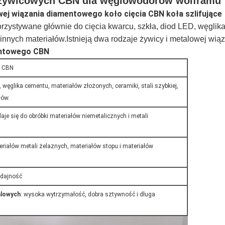
ń żywicowych CBN dla węglowodorów wolframu
ej wiązania diamentowego koło cięcia CBN koła szlifujące
rzystywane głównie do cięcia kwarcu, szkła, diod LED, węgli
 i innych materiałów.Istnieją dwa rodzaje żywicy i metalowej wią
entowego CBN
y CBN
, węglika cementu, materiałów złożonych, ceramiki, stali szybkiej,
łów.
daje się do obróbki materiałów niemetalicznych i metali
teriałów metali żelaznych, materiałów stopu i materiałów
ydajność
alowych
: wysoka wytrzymałość, dobra sztywność i długa