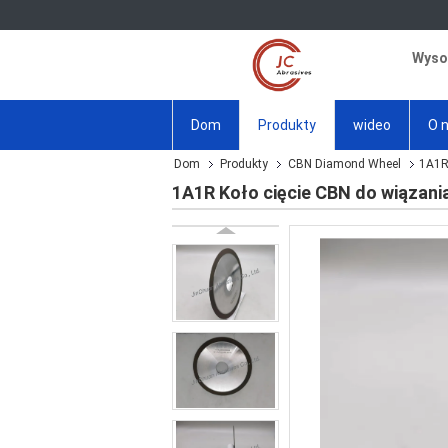
Wysok
Dom
Produkty
wideo
O 
Dom
Produkty
CBN Diamond Wheel
1A1R
1A1R Koło cięcie CBN do wiązani