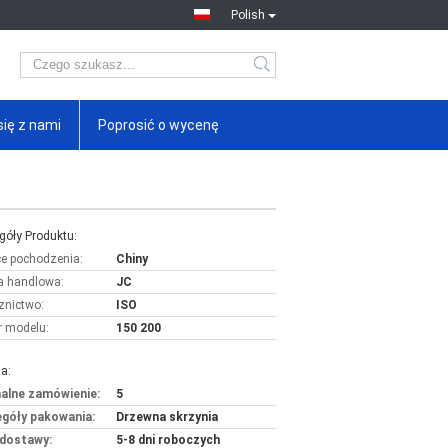
Polish
się z nami
Poprosić o wycenę
góły Produktu:
ce pochodzenia:
Chiny
 handlowa:
JC
znictwo:
ISO
 modelu:
150 200
a:
alne zamówienie:
5
góły pakowania:
Drzewna skrzynia
dostawy:
5-8 dni roboczych