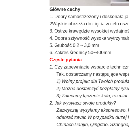
Główne cechy
1. Dobry samostrzeżony i doskonała ja
2Wąskie obrzeża do cięcia w celu osz
3. Ostrze krawędzie wysokiej wydajnoś
4. Dobra sztywność wysoka wytrzymało
5. Grubość 0,2 ~ 3,0 mm
6. Zakres średnicy 50~400mm
Częste pytania:
1.
Czy zapewniacie wsparcie technicz
Tak, dostarczamy następujące wspa
1)
Wolny projekt dla Twoich produk
2)
Można dostarczyć bezpłatny rys
3)
Zalecamy łączenie koła, rozmiar 
2.
Jak wysyłasz swoje produkty?
Zazwyczaj wysyłamy ekspresowo, F
odebrać towar. W przypadku dużej 
ChinachTianjin, Qingdao, Szanghaj