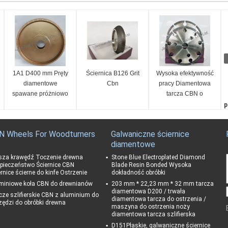
1A1 D400 mm Pręty
Ściernica B126 Grit
Wysoka efektywność
diamentowe
Cbn
pracy Diamentowa
spawane próżniowo
tarcza CBN o
obwodzie
p
galwanicznym
P
Certyfikat ISO
K
N Wheels For Woodturners
Galwaniczne ściernice
1
diamentowe
S
1
sza krawędź Toczenie drewna
Stone Blue Electroplated Diamond
pieczeństwo Ściernice CBN
Blade Resin Bonded Wysoka
K
ernice ścierne do kinfe Ostrzenie
dokładność obróbki
s
miniowe koła CBN do drewnianów
203 mm * 22,23 mm * 32 mm tarcza
diamentowa D200 / trwała
cze szlifierskie CBN z aluminium do
diamentowa tarcza do ostrzenia /
zędzi do obróbki drewna
maszyna do ostrzenia noży
diamentowa tarcza szlifierska
D151Płaskie, galwaniczne ściernice