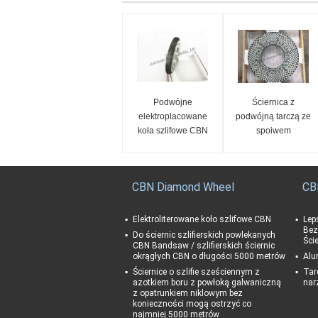
Podwójne
Ściernica z
elektroplacowane
podwójną tarczą ze
koła szlifowe CBN
spoiwem
ceramicznym Do
tarczy szlifierskiej
PCD PCBN
CBN Diamond Wheel
CB
Elektroliterowane koło szlifowe CBN
Lep
Bez
Do ściernic szlifierskich powlekanych
Ści
CBN Bandsaw / szlifierskich ściernic
okrągłych CBN o długości 5000 metrów
Alu
Ściernice o szlifie sześciennym z
Tar
azotkiem boru z powłoką galwaniczną
nar
z opatrunkiem niklowym bez
konieczności mogą ostrzyć co
najmniej 5000 metrów