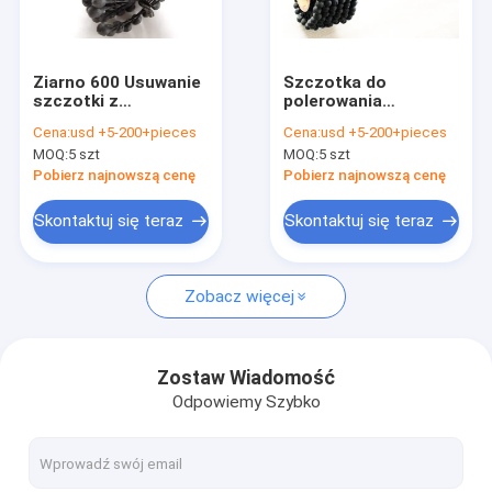
O nas
Wycieczka po fabryce
Ziarno 600 Usuwanie
Szczotka do
szczotki z
polerowania
Kontrola jakości
zadziorami /
piłeczkami z węglanu
Cena:
usd +5-200+pieces
Cena:
usd +5-200+pieces
gratowanie
krzemowego
MOQ:
5 szt
MOQ:
5 szt
przemysłowe Węglik
Skontaktuj się z nami
krzemu Flex Hone
Pobierz najnowszą cenę
Pobierz najnowszą cenę
Aktualności
Skontaktuj się teraz
Skontaktuj się teraz
Poproś o wycenę
Zobacz więcej
CBN Diamond Wheel
Zostaw Wiadomość
Odpowiemy Szybko
CBN Sharpening Wheels
CBN Wheels For Woodturners