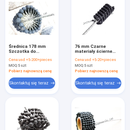
Średnica 178 mm
76 mm Czarne
Szczotka do
materiały ścierne
honowania z węglika
Elastyczna szczotka
Cena:
usd +5-200+pieces
Cena:
usd +5-20+pieces
krzemu / Elastyczne
do polerowania do
MOQ:
5 szt
MOQ:
5 szt
narzędzia do
polerowania i
honowania Do
usuwania zadziorów
Pobierz najnowszą cenę
Pobierz najnowszą cenę
usuwania zadziorów
Skontaktuj się teraz
Skontaktuj się teraz
Do domu
Produkty
Filmy