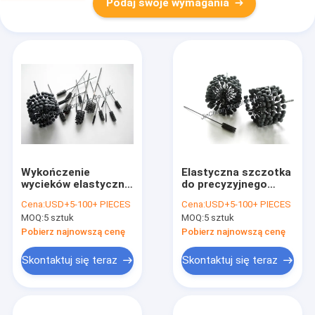
Podaj swoje wymagania
Wykończenie
Elastyczna szczotka
wycieków elastyczna
do precyzyjnego
szczotka do
szlifowania o różnej
Cena:
USD+5-100+ PIECES
Cena:
USD+5-100+ PIECES
szlifowania
wielkości ziarna
MOQ:
5 sztuk
MOQ:
5 sztuk
może być wykonana
zgodnie z rozmiarem
Pobierz najnowszą cenę
Pobierz najnowszą cenę
rysunku i
zastosowaniem
Skontaktuj się teraz
Skontaktuj się teraz