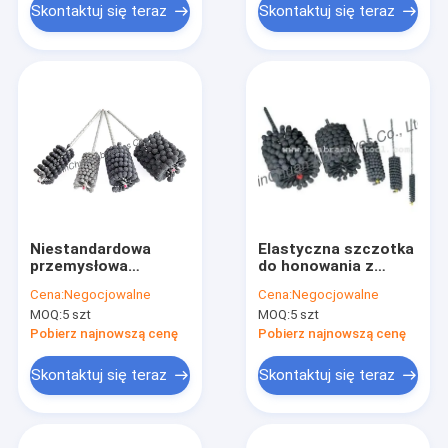
Skontaktuj się teraz
Skontaktuj się teraz
Niestandardowa
Elastyczna szczotka
przemysłowa
do honowania z
elastyczna szczotka
możliwością
Cena:
Negocjowalne
Cena:
Negocjowalne
do honowania do
dostosowania do
MOQ:
5 szt
MOQ:
5 szt
precyzyjnego
obróbki powierzchni
polerowania otworów
otworów
Pobierz najnowszą cenę
Pobierz najnowszą cenę
wewnętrznych
Skontaktuj się teraz
Skontaktuj się teraz