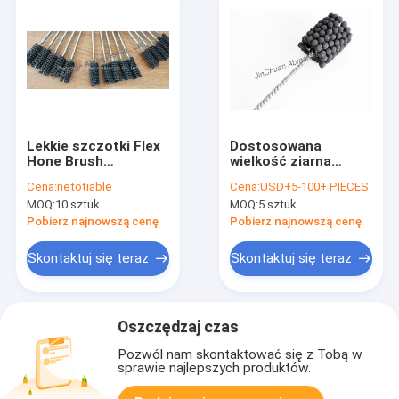
Lekkie szczotki Flex
Dostosowana
Hone Brush
wielkość ziarna
Indywidualne
Elastyczna szczotka
Cena:
netotiable
Cena:
USD+5-100+ PIECES
narzędzia do
do honowania
MOQ:
10 sztuk
MOQ:
5 sztuk
honowania Wysoka
otworów
wydajność
hydraulicznych i
Pobierz najnowszą cenę
Pobierz najnowszą cenę
silnika Ic
Skontaktuj się teraz
Skontaktuj się teraz
Oszczędzaj czas
Pozwól nam skontaktować się z Tobą w
sprawie najlepszych produktów.