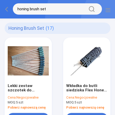
Honing Brush Set
(17)
Lekki zestaw
Wkładka do butli
szczotek do
siedziska Flex Hone
honowania /
Tool / Polerowanie
Cena:
Negocjowalne
Cena:
Negocjowalne
Szczotka do
korpusu szczotki z
MOQ:
5 szt
MOQ:
5 szt
czyszczenia ściernic
ruchomą szczęką
z węglika boru
Pobierz najnowszą cenę
Pobierz najnowszą cenę