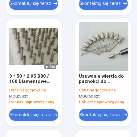
Skontaktuj się teraz
Skontaktuj się teraz
3 * 50 * 2,95 B80 /
Usuwanie wiertła do
100 Diamentowe
paznokci do
kołki szlifierskie
manicure 850 mm
Cena:
Negocjowalne
Cena:
Negocjowalne
Wiertło żaroodporne
Diamentowe szpilki
MOQ:
5 szt
MOQ:
50 szt
szlifierskie
Pobierz najnowszą cenę
Pobierz najnowszą cenę
Skontaktuj się teraz
Skontaktuj się teraz