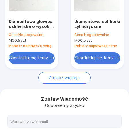
O nas
Wycieczka po fabryce
Diamentowa głowica
Diamentowe szlifierki
szlifierska o wysokiej
cylindryczne
Kontrola jakości
twardości Zestaw
Cena:
Negocjowalne
Cena:
Negocjowalne
punktowy
MOQ:
5 szt
MOQ:
5 szt
montowany
Skontaktuj się z nami
diamentowo Mały
Pobierz najnowszą cenę
Pobierz najnowszą cenę
rozmiar
Aktualności
Skontaktuj się teraz
Skontaktuj się teraz
Poproś o wycenę
Zobacz więcej
CBN Diamond Wheel
Zostaw Wiadomość
Odpowiemy Szybko
CBN Sharpening Wheels
CBN Wheels For Woodturners