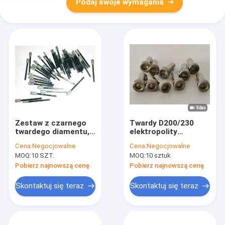
Podaj swoje wymagania
Zestaw z czarnego
Twardy D200/230
twardego diamentu,
elektropolity
ekonomiczna głowica
szlifowiec
Cena:
Negocjowalne
Cena:
Negocjowalne
szlifierska
diamentowy
MOQ:
10 SZT.
MOQ:
10 sztuk
diamentowa
Pobierz najnowszą cenę
Pobierz najnowszą cenę
Skontaktuj się teraz
Skontaktuj się teraz