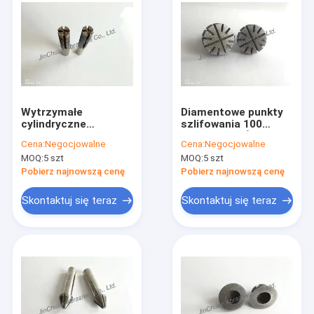
Wytrzymałe
Diamentowe punkty
cylindryczne
szlifowania 100
narzędzia
ziarnistość Średnica
Cena:
Negocjowalne
Cena:
Negocjowalne
diamentowe do
15 mm Długość 40
MOQ:
5 szt
MOQ:
5 szt
szlifowania Giti 100 o
mm Do ostrzenia
długości 60 mm
części
Pobierz najnowszą cenę
Pobierz najnowszą cenę
Skontaktuj się teraz
Skontaktuj się teraz
Do domu
Produkty
Filmy