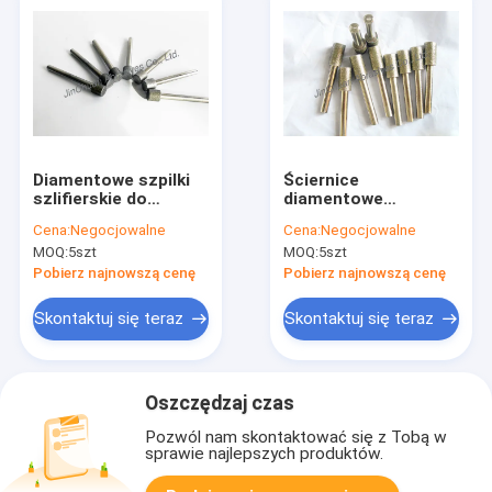
Diamentowe szpilki
Ściernice
szlifierskie do
diamentowe
przemysłu
szlifierskie
Cena:
Negocjowalne
Cena:
Negocjowalne
naftowego i
diamentowe
MOQ:
5szt
MOQ:
5szt
gazowego z dłuższą
szlifierskie Narzędzia
żywotnością Szybka
obrotowe Tungsten
Pobierz najnowszą cenę
Pobierz najnowszą cenę
prędkość szlifowania
OEM
Skontaktuj się teraz
Skontaktuj się teraz
Oszczędzaj czas
Pozwól nam skontaktować się z Tobą w
sprawie najlepszych produktów.