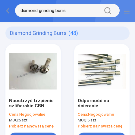
Diamond Grinding Burrs
(48)
Naostrzyć trzpienie
Odporność na
szlifierskie CBN
ścieranie
Diamentowe zadziory
Diamentowe
Cena:
Negocjowalne
Cena:
Negocjowalne
do szlifowania dla
szlifierskie sztyfty /
MOQ:
5 szt
MOQ:
5 szt
przemysłu
mocny sztywny
maszynowego
diamentowy zestaw
Pobierz najnowszą cenę
Pobierz najnowszą cenę
punktowy