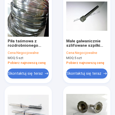
Piła taśmowa z
Małe galwanicznie
rozdrobnionego
szlifowane szpilki
marmuru
diamentowe do
Cena:
Negocjowalne
Cena:
Negocjowalne
średnicy wewnętrznej
MOQ:
5 szt
MOQ:
5 szt
D126 Grit
Pobierz najnowszą cenę
Pobierz najnowszą cenę
Skontaktuj się teraz
Skontaktuj się teraz
Do domu
Produkty
Filmy