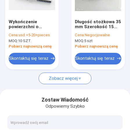
O nas
Wycieczka po fabryce
Wykończenie
Długość stożkowa 35
powierzchni o
mm Szerokość 15
Kontrola jakości
średnicy 12 mm i
mm Diamentowa
Cena:
usd +5-20+pieces
Cena:
Negocjowalne
długości 50 mm
głowica szlifierska
MOQ:
10 SZT.
MOQ:
5 szt
Diamentowe kołki
100 Odporność na
Skontaktuj się z nami
szlifierskie
ścieranie ziarna
Pobierz najnowszą cenę
Pobierz najnowszą cenę
Aktualności
Skontaktuj się teraz
Skontaktuj się teraz
Poproś o wycenę
Zobacz więcej
CBN Diamond Wheel
Zostaw Wiadomość
Odpowiemy Szybko
CBN Sharpening Wheels
CBN Wheels For Woodturners