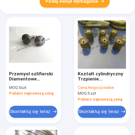
Podaj swoje wymagania
Przemysł szlifierski
Kształt cylindryczny
Diamentowe
Trzpienie
trzpienie szlifierskie
diamentowe Głowica
MOQ:
5szt
Cena:
Negocjowalne
Długość 30 mm
szlifierska
Pobierz najnowszą cenę
MOQ:
5 szt
Szerokość 10 mm
diamentowa Proces
Wysoka dokładność
galwanizacji Głowica
Pobierz najnowszą cenę
szlifująca z twardego
materiału
Skontaktuj się teraz
Skontaktuj się teraz