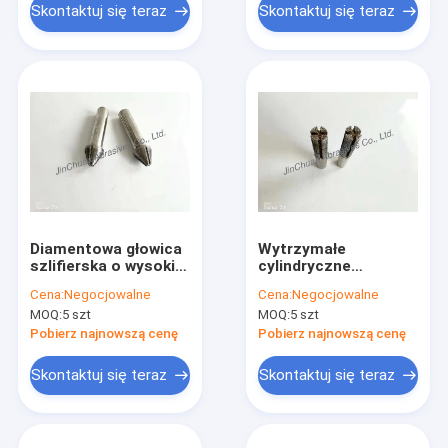
Skontaktuj się teraz
Skontaktuj się teraz
Diamentowa głowica
Wytrzymałe
szlifierska o wysokiej
cylindryczne
twardości Zestaw
narzędzia
Cena:
Negocjowalne
Cena:
Negocjowalne
punktowy
diamentowe do
MOQ:
5 szt
MOQ:
5 szt
montowany
szlifowania Giti 100 o
diamentowo Mały
długości 60 mm
Pobierz najnowszą cenę
Pobierz najnowszą cenę
rozmiar
Skontaktuj się teraz
Skontaktuj się teraz