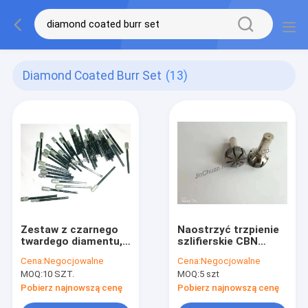
Diamond Coated Burr Set
(13)
Zestaw z czarnego
Naostrzyć trzpienie
twardego diamentu,
szlifierskie CBN
ekonomiczna głowica
Diamentowe zadziory
Cena:
Negocjowalne
Cena:
Negocjowalne
szlifierska
do szlifowania dla
MOQ:
10 SZT.
MOQ:
5 szt
diamentowa
przemysłu
maszynowego
Pobierz najnowszą cenę
Pobierz najnowszą cenę