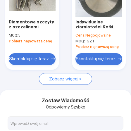
O nas
Wycieczka po fabryce
Diamentowe szczyty
Indywidualne
z szczelinami
ziarnistości Kołki
Kontrola jakości
szlifierskie CBN
MOQ:
5
Cena:
Negocjowalne
Arkusz szlifierski
Pobierz najnowszą cenę
MOQ:
1SZT
CBN Wysoka
Skontaktuj się z nami
twardość Odporność
Pobierz najnowszą cenę
na zużycie
Aktualności
Skontaktuj się teraz
Skontaktuj się teraz
Poproś o wycenę
Zobacz więcej
CBN Diamond Wheel
Zostaw Wiadomość
Odpowiemy Szybko
CBN Sharpening Wheels
CBN Wheels For Woodturners