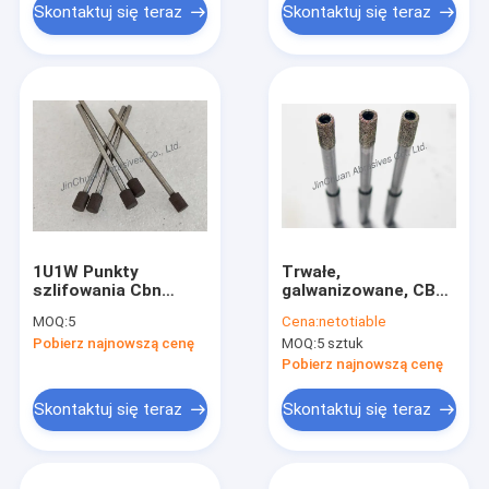
Skontaktuj się teraz
Skontaktuj się teraz
1U1W Punkty
Trwałe,
szlifowania Cbn
galwanizowane, CBN
Punkty montażowe
Kołki szlifierskie do
MOQ:
5
Cena:
netotiable
do szlifowania i
stali narzędziowej o
Pobierz najnowszą cenę
MOQ:
5 sztuk
polerowania
dużej prędkości
Pobierz najnowszą cenę
Skontaktuj się teraz
Skontaktuj się teraz