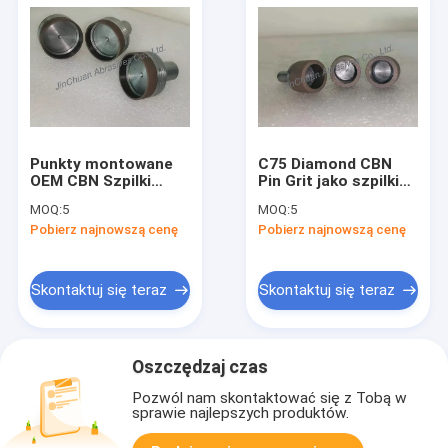
Punkty montowane
C75 Diamond CBN
OEM CBN Szpilki
Pin Grit jako szpilki
szlifierskie do
szlifierskie
MOQ:
5
MOQ:
5
narzędzi tnących i
Wewnętrzny punkt
Pobierz najnowszą cenę
Pobierz najnowszą cenę
szlifierskich
szlifierski
Skontaktuj się teraz
Skontaktuj się teraz
Oszczędzaj czas
Pozwól nam skontaktować się z Tobą w
sprawie najlepszych produktów.