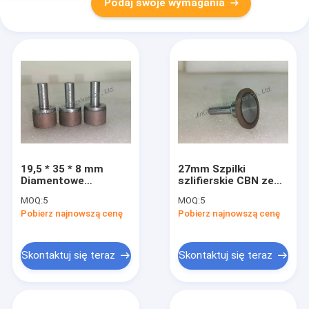
Podaj swoje wymagania
19,5 * 35 * 8 mm
27mm Szpilki
Diamentowe
szlifierskie CBN ze
trzpienie szlifierskie
spoiwem żywicznym
MOQ:
5
MOQ:
5
CBN do polerowania
Narzędzia Ściernice
Pobierz najnowszą cenę
Pobierz najnowszą cenę
szafiru
diamentowe
Skontaktuj się teraz
Skontaktuj się teraz