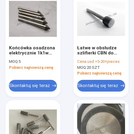
Końcówka osadzona
Łatwe w obsłudze
elektrycznie 1k1w
szlifierki CBN do
Ściernice ścierne
obróbki
MOQ:
5
Cena:
usd +5-20+pieces
Diamentowe
mechanicznej
Pobierz najnowszą cenę
MOQ:
20 SZT
materiały ścierne
Dostosowane ziarno
D126
Pobierz najnowszą cenę
Skontaktuj się teraz
Skontaktuj się teraz
Do domu
Produkty
Filmy