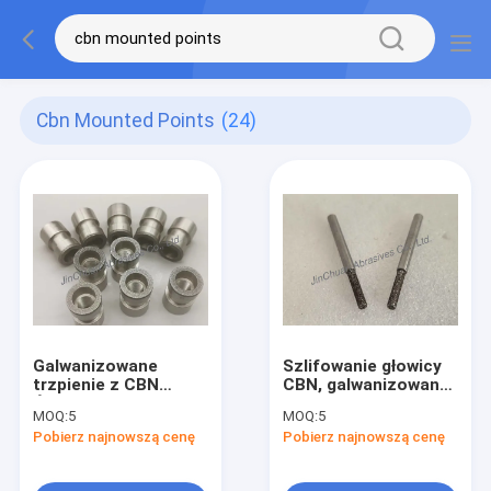
Cbn Mounted Points
(24)
Galwanizowane
Szlifowanie głowicy
trzpienie z CBN
CBN, galwanizowane,
Ściernica Klejone
trzpienie CBN B60/70
MOQ:
5
MOQ:
5
kołki B151
Pobierz najnowszą cenę
Pobierz najnowszą cenę