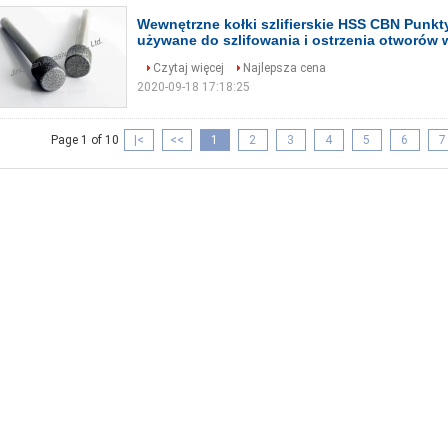
Wewnętrzne kołki szlifierskie HSS CBN Punk
używane do szlifowania i ostrzenia otworów
Czytaj więcej
Najlepsza cena
2020-09-18 17:18:25
Page 1 of 10
|<
<<
1
2
3
4
5
6
7