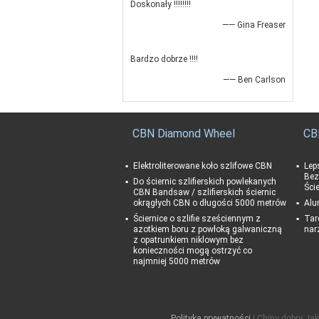
Doskonały !!!!!!!!
—— Gina Freaser
Bardzo dobrze !!!!
—— Ben Carlson
CBN Diamond Wheel
CB
Elektroliterowane koło szlifowe CBN
Lep
Bez
Do ściernic szlifierskich powlekanych
Ści
CBN Bandsaw / szlifierskich ściernic
okrągłych CBN o długości 5000 metrów
Alu
Ściernice o szlifie sześciennym z
Tar
azotkiem boru z powłoką galwaniczną
nar
z opatrunkiem niklowym bez
konieczności mogą ostrzyć co
najmniej 5000 metrów
Polityka prywatności
| Chiny dobry J