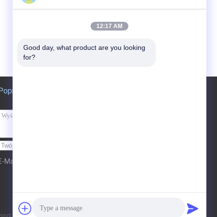
12:17 AM
Good day, what product are you looking 
for?
Poprosić o wycenę
Wysłać
E-Mail
Sitemap
| Strona mobilna
|
S CO., LTD.. All Rights Reserved.