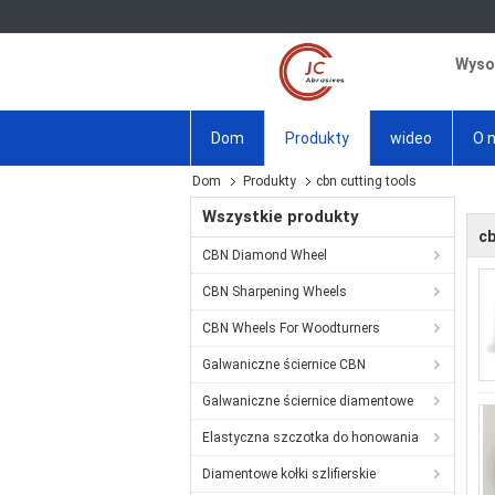
Wysok
Dom
Produkty
wideo
O 
Dom
Produkty
cbn cutting tools
Wszystkie produkty
cb
CBN Diamond Wheel
CBN Sharpening Wheels
CBN Wheels For Woodturners
Galwaniczne ściernice CBN
Galwaniczne ściernice diamentowe
Elastyczna szczotka do honowania
Diamentowe kołki szlifierskie