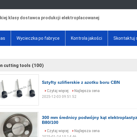
iej klasy dostawca produkcji elektroplacowanej
nas
Wycieczka po fabryce
Kontrola jakości
Skontaktuj 
(100)
n cutting tools
Sztyfty szlifierskie z azotku boru CBN
Czytaj więcej
Najlepsza cena
2025-12-03 09:51:52
300 mm średnicy podwójny kąt elektroplast
B80/100
Czytaj więcej
Najlepsza cena
2025-01-24 10:14:46