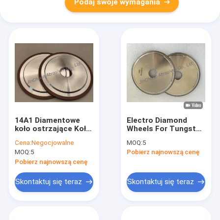
Podaj swoje wymagania
14A1 Diamentowe
Electro Diamond
koło ostrzające Koło
Wheels For Tungsten
szlifujące wiązane z
Carbide Cutting
Cena:
Negocjowalne
MOQ:
5
żywicą do narzędzi
Wheel with the
MOQ:
5
Pobierz najnowszą cenę
węglowych
degrees of 20 and 40
Pobierz najnowszą cenę
Skontaktuj się teraz
Skontaktuj się teraz