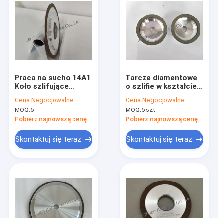
Praca na sucho 14A1
Tarcze diamentowe
Koło szlifujące
o szlifie w kształcie
wiązania żywicowe
miseczki, ścierne,
Cena:
Negocjowalne
Cena:
Negocjowalne
Narzędzia węglowe
tarcza ścierna o
MOQ:
5
MOQ:
5 szt
Koło ostrzające
ziarnistości 175
diamenty
Pobierz najnowszą cenę
Pobierz najnowszą cenę
Skontaktuj się teraz
Skontaktuj się teraz
Do domu
Produkty
Filmy