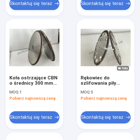
Skontaktuj się teraz
Skontaktuj się teraz
Koła ostrzające CBN
Rękowiec do
o średnicy 300 mm
szlifowania piły
do dokładnego
łańcuchowej
MOQ:
1
MOQ:
5
ostrzenia ostrza piły
Pobierz najnowszą cenę
Pobierz najnowszą cenę
w żwirze B50/50
Skontaktuj się teraz
Skontaktuj się teraz