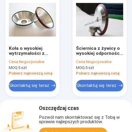
Koła o wysokiej
Ściernica z żywicy o
wytrzymałości z
wysokiej odporności
żywicy Bond o dobrej
na ciepło i ostrzeniu
Cena:
Negocjowalne
Cena:
Negocjowalne
wydajności
MOQ:
5 szt
MOQ:
5 szt
szlifowania i wysokiej
wytrzymałości
Pobierz najnowszą cenę
Pobierz najnowszą cenę
Skontaktuj się teraz
Skontaktuj się teraz
Oszczędzaj czas
Pozwól nam skontaktować się z Tobą w
sprawie najlepszych produktów.