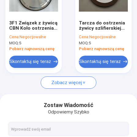
O nas
Wycieczka po fabryce
3F1 Związek z żywicą
Tarcza do ostrzenia
CBN Koło ostrzenia
żywicy szlifierskiej
Kontrola jakości
piły łańcuchowej
1A1 Szlif diamentowy
Cena:
Negocjowalne
Cena:
Negocjowalne
8mm
MOQ:
5
MOQ:
5
Skontaktuj się z nami
Pobierz najnowszą cenę
Pobierz najnowszą cenę
Aktualności
Skontaktuj się teraz
Skontaktuj się teraz
Poproś o wycenę
Zobacz więcej
CBN Diamond Wheel
Zostaw Wiadomość
Odpowiemy Szybko
CBN Sharpening Wheels
CBN Wheels For Woodturners