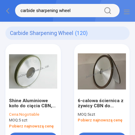
Carbide Sharpening Wheel
(120)
Shine Aluminiowe
6-calowa ściernica z
koło do cięcia CBN,
żywicy CBN do
stalowe ostrze do
ostrzenia węglików
Cena:
Nogotiable
MOQ:
5szt
ostrzenia z węglika
spiekanych
MOQ:
5 szt
Pobierz najnowszą cenę
spiekanego
Pobierz najnowszą cenę