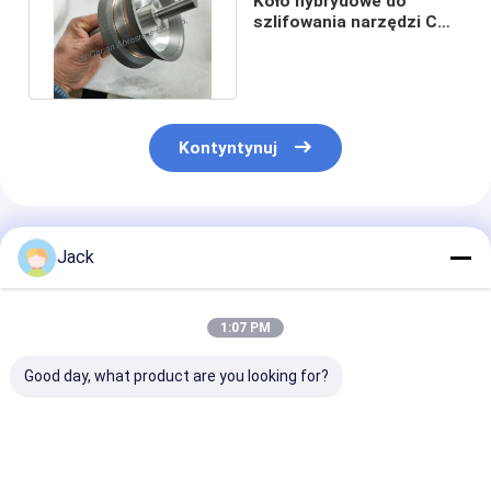
Koło hybrydowe do
szlifowania narzędzi CNC
Koła szlifowania
hybrydowe
Kontyntynuj
Polecane Produkty
Jack
1:07 PM
Good day, what product are you looking for?
Samopostrzegawcze
12A9 Koło szlifujące
Koło szlifowe 
koło szlifowe z
diamenty z żywicy,
diamentów z ż