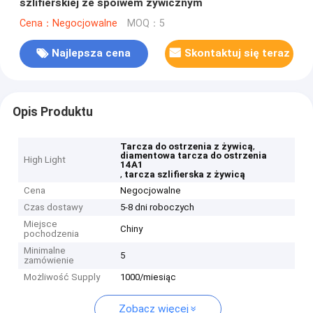
szlifierskiej ze spoiwem żywicznym
Cena：Negocjowalne
MOQ：5
Najlepsza cena
Skontaktuj się teraz
Opis Produktu
,
Tarcza do ostrzenia z żywicą
diamentowa tarcza do ostrzenia
High Light
14A1
,
tarcza szlifierska z żywicą
Cena
Negocjowalne
Czas dostawy
5-8 dni roboczych
Miejsce
Chiny
pochodzenia
Minimalne
5
zamówienie
Możliwość Supply
1000/miesiąc
Zobacz więcej