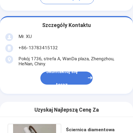
Szczegóły Kontaktu
Mr. XU
+86-13783415132
Pokój 1736, strefa A, WanDa plaza, Zhengzhou,
HeNan, Chiny.
Skontaktuj się
teraz
Uzyskaj Najlepszą Cenę Za
Ściernica diamentowa