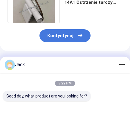
14A1 Ostrzenie tarczy
szlifierskiej ze spoiwem
żywicznym
Kontyntynuj
Polecane Produkty
Jack
3:22 PM
Good day, what product are you looking for?
Samopostrzegawcze
12A9 Koło szlifujące
Koło szlifowe 
koło szlifowe z
diamenty z żywicy,
diamentów z ż
łącznikiem żywicy
średnica 150 mm,
4A2 stosowane