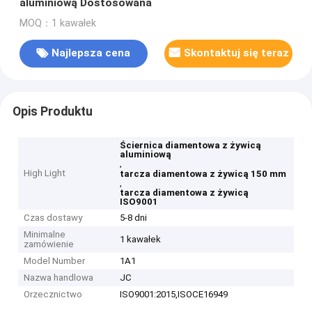
aluminiową Dostosowana
MOQ：1 kawałek
Najlepsza cena
Skontaktuj się teraz
Opis Produktu
Ściernica diamentowa z żywicą
aluminiową
,
High Light
tarcza diamentowa z żywicą 150 mm
,
tarcza diamentowa z żywicą
ISO9001
Czas dostawy
5-8 dni
Minimalne
1 kawałek
zamówienie
Model Number
1A1
Nazwa handlowa
JC
Orzecznictwo
ISO9001:2015,ISOCE16949