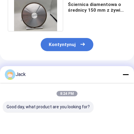
Ściernica diamentowa o
średnicy 150 mm z żywicą
aluminiową Dostosowana
Kontyntynuj
Polecane Produkty
Jack
8:24 PM
Good day, what product are you looking for?
Samopostrzegawcze
12A9 Koło szlifujące
Koło szlifowe 