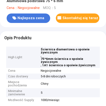
Aluminiowa podstawa 75 * 6 mm
Cena：Negocjowalne
MOQ：5
Najlepsza cena
Skontaktuj się teraz
Opis Produktu
Ściernica diamentowa o spoiwie
żywicznym
,
High Light
75*6mm ściernica o spoiwie
żywicznym
,
1A1 ściernica o spoiwie żywicznym
Cena
Negocjowalne
Czas dostawy
5-8 dni roboczych
Miejsce
Chiny
pochodzenia
Minimalne
5
zamówienie
Możliwość Supply
1000/miesiąc