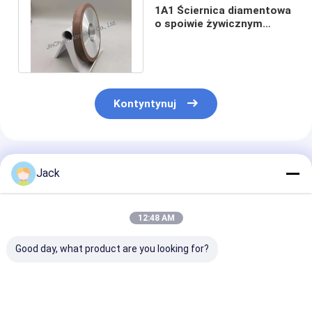
1A1 Ściernica diamentowa
o spoiwie żywicznym
Aluminiowa podstawa 75 *
6 mm
Kontyntynuj
Polecane Produkty
Jack
12:48 AM
Good day, what product are you looking for?
Samopostrzegawcze
12A9 Koło szlifujące
Koło szlifowe 