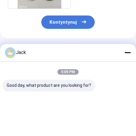
Kontyntynuj
Polecane Produkty
Jack
5:09 PM
Good day, what product are you looking for?
Samopostrzegawcze
12A9 Koło szlifujące
Koło szlifowe 
koło szlifowe z
diamenty z żywicy,
diamentów z ż
łącznikiem żywicy
średnica 150 mm,
4A2 stosowane
diamentowej 350 mm
żwir diamentowy
narzędzi węgl
20 mm grubość 127
numer 100
średnica 75 m
Najlepsza cena
Najlepsza cena
Najlepsza 
mm Wydrążenie
liczba żwiru D
Wysoka wydajność