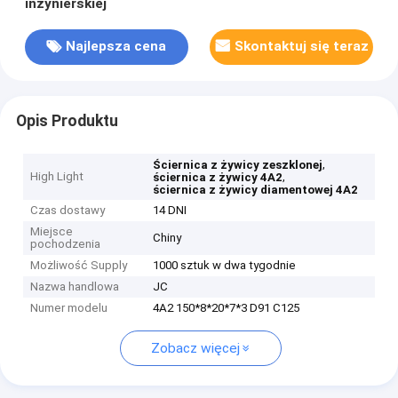
inżynierskiej
Najlepsza cena
Skontaktuj się teraz
Opis Produktu
,
Ściernica z żywicy zeszklonej
High Light
,
ściernica z żywicy 4A2
ściernica z żywicy diamentowej 4A2
Czas dostawy
14 DNI
Miejsce
Chiny
pochodzenia
Możliwość Supply
1000 sztuk w dwa tygodnie
Nazwa handlowa
JC
Numer modelu
4A2 150*8*20*7*3 D91 C125
Zobacz więcej