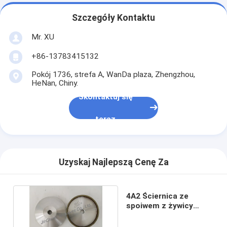
Szczegóły Kontaktu
Mr. XU
+86-13783415132
Pokój 1736, strefa A, WanDa plaza, Zhengzhou,
HeNan, Chiny.
Skontaktuj się
teraz
Uzyskaj Najlepszą Cenę Za
4A2 Ściernica ze
spoiwem z żywicy
ceramicznej
inżynierskiej