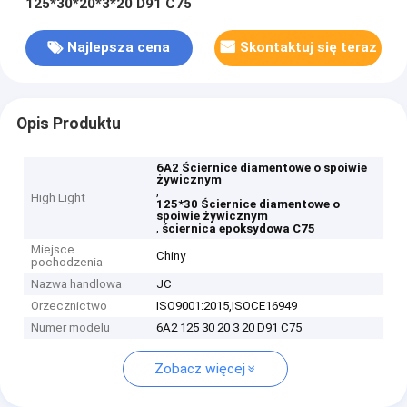
125*30*20*3*20 D91 C75
Najlepsza cena
Skontaktuj się teraz
Opis Produktu
6A2 Ściernice diamentowe o spoiwie
żywicznym
,
High Light
125*30 Ściernice diamentowe o
spoiwie żywicznym
,
ściernica epoksydowa C75
Miejsce
Chiny
pochodzenia
Nazwa handlowa
JC
Orzecznictwo
ISO9001:2015,ISOCE16949
Numer modelu
6A2 125 30 20 3 20 D91 C75
Zobacz więcej