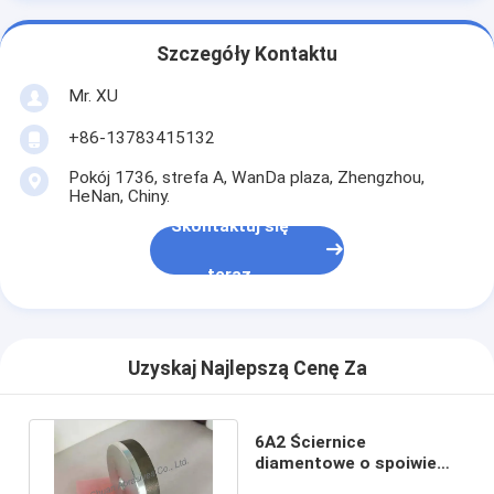
Szczegóły Kontaktu
Mr. XU
+86-13783415132
Pokój 1736, strefa A, WanDa plaza, Zhengzhou,
HeNan, Chiny.
Skontaktuj się
teraz
Uzyskaj Najlepszą Cenę Za
6A2 Ściernice
diamentowe o spoiwie
żywicznym