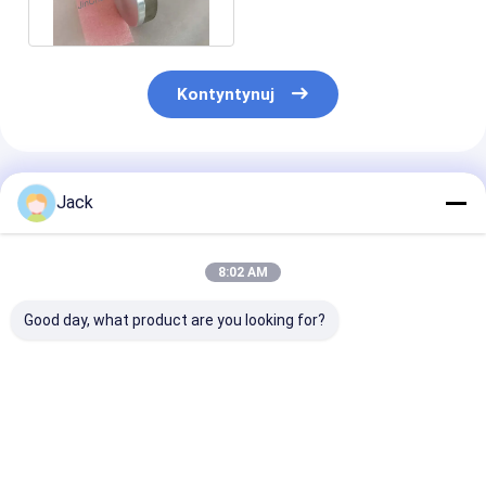
125*30*20*3*20 D91 C75
Kontyntynuj
Polecane Produkty
Jack
8:02 AM
Good day, what product are you looking for?
Samopostrzegawcze
12A9 Koło szlifujące
Koło szlifowe 
koło szlifowe z
diamenty z żywicy,
diamentów z ż
łącznikiem żywicy
średnica 150 mm,
4A2 stosowane
diamentowej 350 mm
żwir diamentowy
narzędzi węgl
20 mm grubość 127
numer 100
średnica 75 m
Najlepsza cena
Najlepsza cena
Najlepsza 
mm Wydrążenie
liczba żwiru D