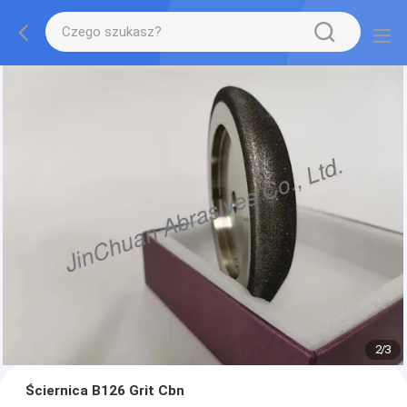
2
/
3
Ściernica B126 Grit Cbn