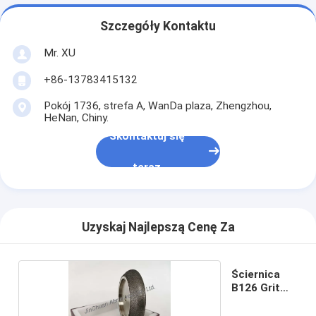
Szczegóły Kontaktu
Mr. XU
+86-13783415132
Pokój 1736, strefa A, WanDa plaza, Zhengzhou,
HeNan, Chiny.
Skontaktuj się
teraz
Uzyskaj Najlepszą Cenę Za
Ściernica
B126 Grit
Cbn