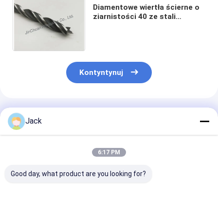
Diamentowe wiertła ścierne o
ziarnistości 40 ze stali
węglowej do wiercenia płyt
kartonowo-gipsowych w
drewnie
Kontyntynuj
Polecane Produkty
Jack
6:17 PM
Good day, what product are you looking for?
Ściernica
3A1 Żywicowe koło
1E1/R45 Spiek