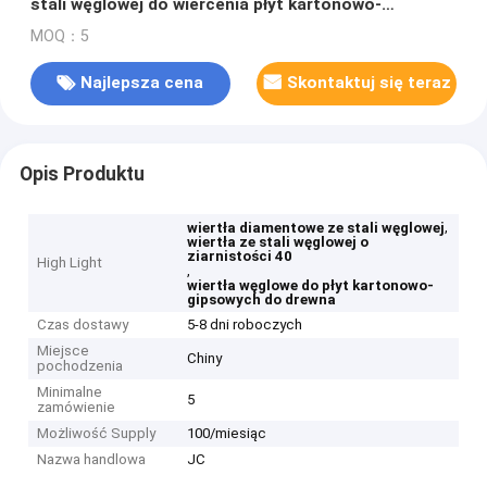
stali węglowej do wiercenia płyt kartonowo-
gipsowych w drewnie
MOQ：5
Najlepsza cena
Skontaktuj się teraz
Opis Produktu
,
wiertła diamentowe ze stali węglowej
wiertła ze stali węglowej o
ziarnistości 40
High Light
,
wiertła węglowe do płyt kartonowo-
gipsowych do drewna
Czas dostawy
5-8 dni roboczych
Miejsce
Chiny
pochodzenia
Minimalne
5
zamówienie
Możliwość Supply
100/miesiąc
Nazwa handlowa
JC