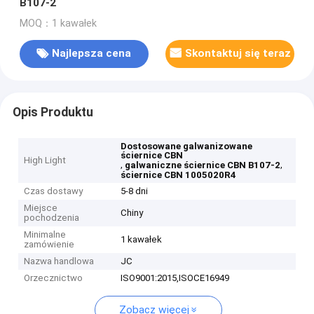
B107-2
MOQ：1 kawałek
Najlepsza cena
Skontaktuj się teraz
Opis Produktu
Dostosowane galwanizowane
ściernice CBN
High Light
,
,
galwaniczne ściernice CBN B107-2
ściernice CBN 1005020R4
Czas dostawy
5-8 dni
Miejsce
Chiny
pochodzenia
Minimalne
1 kawałek
zamówienie
Nazwa handlowa
JC
Orzecznictwo
ISO9001:2015,ISOCE16949
Zobacz więcej