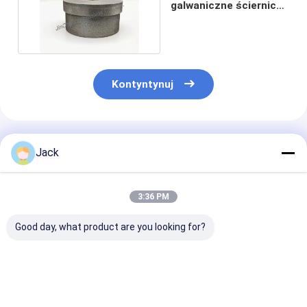
galwaniczne ściernice
CBN 1005020R4 B107-
2
Kontyntynuj
Polecane Produkty
Jack
3:36 PM
Good day, what product are you looking for?
125mm
14F1 Żywicowe koła
Elektroliterow
galwanizowana
szlifujące diamenty
koło szlifowe 
tarcza szlifierska z
do noży, D91, C75,
stosowane do