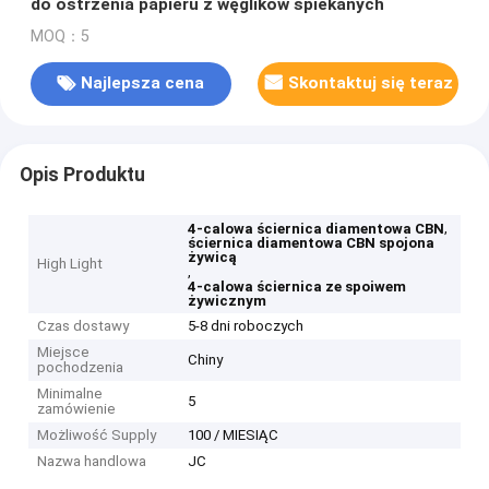
do ostrzenia papieru z węglików spiekanych
MOQ：5
Najlepsza cena
Skontaktuj się teraz
Opis Produktu
,
4-calowa ściernica diamentowa CBN
ściernica diamentowa CBN spojona
żywicą
High Light
,
4-calowa ściernica ze spoiwem
żywicznym
Czas dostawy
5-8 dni roboczych
Miejsce
Chiny
pochodzenia
Minimalne
5
zamówienie
Możliwość Supply
100 / MIESIĄC
Nazwa handlowa
JC