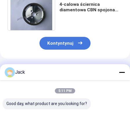
4-calowa ściernica
diamentowa CBN spojona
żywicą do ostrzenia papieru
z węglików spiekanych
Kontyntynuj
Polecane Produkty
Jack
5:11 PM
Good day, what product are you looking for?
Ściernica
3A1 Żywicowe koło
1E1/R45 Spiek