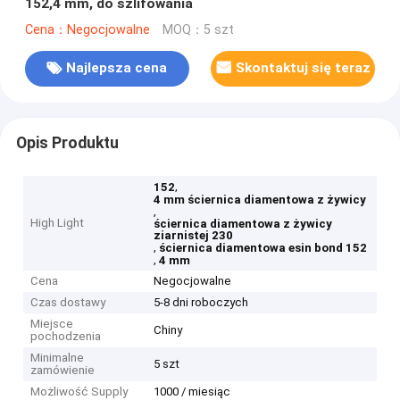
152,4 mm, do szlifowania
Cena：Negocjowalne
MOQ：5 szt
Najlepsza cena
Skontaktuj się teraz
Opis Produktu
,
152
4 mm ściernica diamentowa z żywicy
,
High Light
ściernica diamentowa z żywicy
ziarnistej 230
,
ściernica diamentowa esin bond 152
,
4 mm
Cena
Negocjowalne
Czas dostawy
5-8 dni roboczych
Miejsce
Chiny
pochodzenia
Minimalne
5 szt
zamówienie
Możliwość Supply
1000 / miesiąc