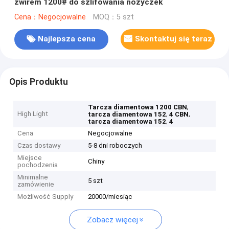
żwirem 1200# do szlifowania nożyczek
Cena：Negocjowalne
MOQ：5 szt
Najlepsza cena
Skontaktuj się teraz
Opis Produktu
,
Tarcza diamentowa 1200 CBN
High Light
,
,
tarcza diamentowa 152
4 CBN
,
tarcza diamentowa 152
4
Cena
Negocjowalne
Czas dostawy
5-8 dni roboczych
Miejsce
Chiny
pochodzenia
Minimalne
5 szt
zamówienie
Możliwość Supply
20000/miesiąc
Zobacz więcej