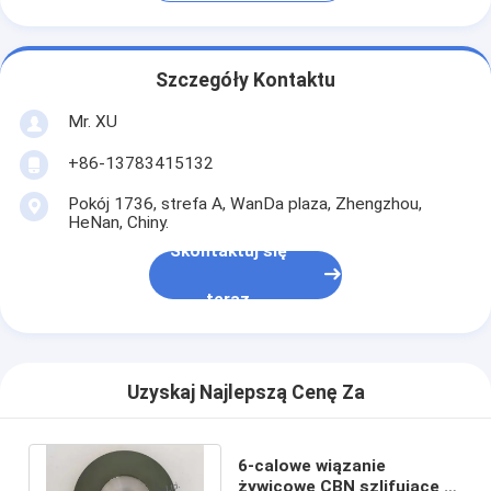
Szczegóły Kontaktu
Mr. XU
+86-13783415132
Pokój 1736, strefa A, WanDa plaza, Zhengzhou,
HeNan, Chiny.
Skontaktuj się
teraz
Uzyskaj Najlepszą Cenę Za
6-calowe wiązanie
żywicowe CBN szlifujące z