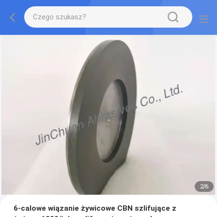
2
/
6
6-calowe wiązanie żywicowe CBN szlifujące z