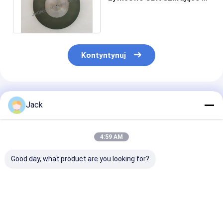
żwirem 1200# do
szlifowania nożyczek
Kontyntynuj
Polecane Produkty
Jack
4:59 AM
Good day, what product are you looking for?
Ściernica
3A1 Żywicowe koło
1E1/R45 Spiek
diamentowa o
szlifujące diamenty
diamentowa t
spoiwie hybrydowym
Używane narzędzia
szlifierska D1
do narzędzi
węglowe, średnica
Do obróbki żel