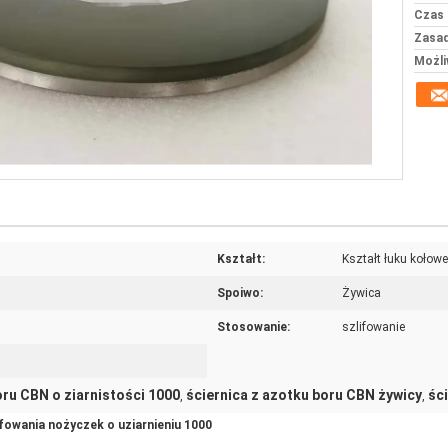
Czas 
Zasad
Możli
Kształt:
Kształt łuku kołow
Spoiwo:
Żywica
Stosowanie:
szlifowanie
oru CBN o ziarnistości 1000
ściernica z azotku boru CBN żywicy
śc
,
,
ifowania nożyczek o uziarnieniu 1000