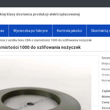
iej klasy dostawca produkcji elektroplacowanej
nas
Wycieczka po fabryce
Kontrola jakości
Skontaktuj 
nica z azotku boru CBN o ziarnistości 1000 do szlifowania nożyczek
arnistości 1000 do szlifowania nożyczek
Szcze
Miejs
Nazwa
Orzec
Numer
Zapłat
Minim
Cena:
Szcze