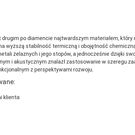
t drugim po diamencie najtwardszym materiałem, który 
ma wyższą stabilność termiczną i obojętność chemiczną
metali żelaznych i jego stopów, a jednocześnie dzięki
znym i akustycznym znalazł zastosowanie w szeregu z
funkcjonalnym z perspektywami rozwoju.
wane:
 klienta