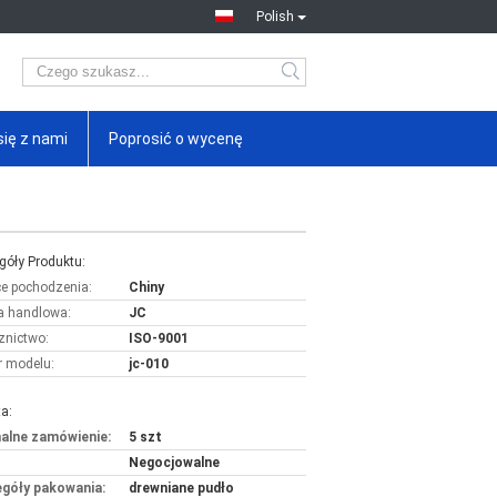
Polish
się z nami
Poprosić o wycenę
góły Produktu:
ce pochodzenia:
Chiny
 handlowa:
JC
znictwo:
ISO-9001
 modelu:
jc-010
a:
alne zamówienie:
5 szt
Negocjowalne
góły pakowania:
drewniane pudło