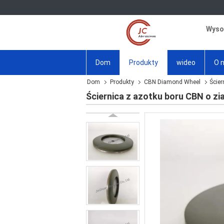
Wysok
Dom
Produkty
wideo
O 
Dom
Produkty
CBN Diamond Wheel
Ścier
Ściernica z azotku boru CBN o zi