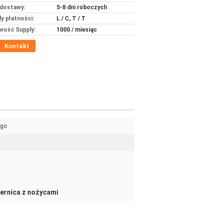
dostawy:
5-8 dni roboczych
y płatności:
L / C, T / T
wość Supply:
1000 / miesiąc
Kontakt
ego
iernica z nożycami