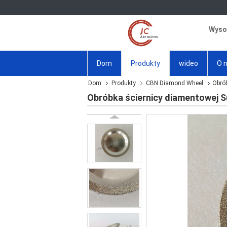
Wysok
Dom
Produkty
wideo
O 
Dom
Produkty
CBN Diamond Wheel
Obró
Obróbka ściernicy diamentowej 