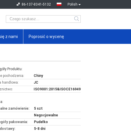
86-137-8341-5132
Polish
się z nami
Poprosić o wycenę
góły Produktu:
ce pochodzenia:
Chiny
 handlowa:
JC
znictwo:
ISO9001:2015&ISOCE16949
a:
alne zamówienie:
5 szt
Negocjowalne
góły pakowania:
Pudełko
dostawy:
5-8 dni