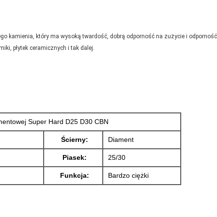
ego kamienia, który ma wysoką twardość, dobrą odporność na zużycie i odporność
ki, płytek ceramicznych i tak dalej.
amentowej Super Hard D25 D30 CBN
Ścierny:
Diament
Piasek:
25/30
Funkcja:
Bardzo ciężki