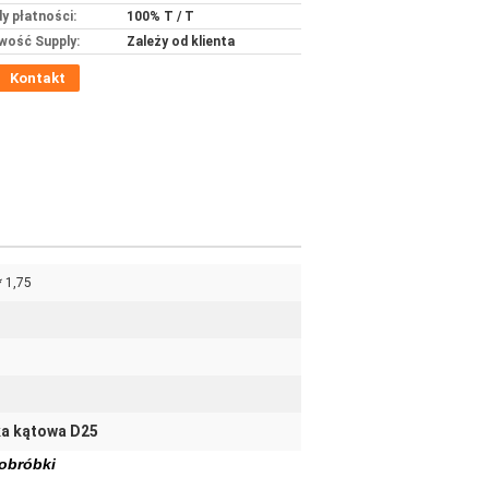
y płatności:
100% T / T
wość Supply:
Zależy od klienta
Kontakt
* 1,75
ka kątowa D25
obróbki