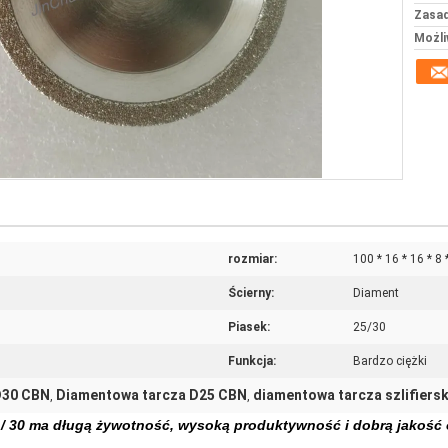
Zasad
Możli
rozmiar:
100 * 16 * 16 * 8 
Ścierny:
Diament
Piasek:
25/30
Funkcja:
Bardzo ciężki
D30 CBN
Diamentowa tarcza D25 CBN
diamentowa tarcza szlifiers
,
,
 / 30 ma długą żywotność, wysoką produktywność i dobrą jakość 