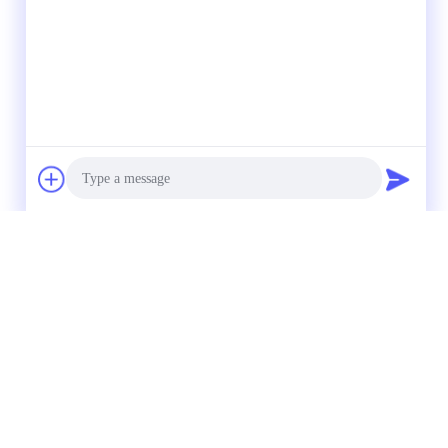
Photo
Video Call
Audio Call