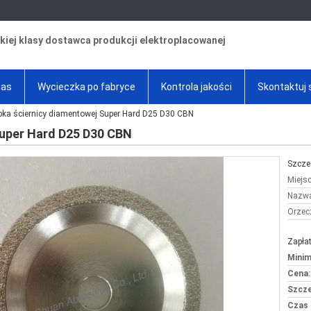
iej klasy dostawca produkcji elektroplacowanej
nas
Wycieczka po fabryce
Kontrola jakości
Skontaktuj 
bka ściernicy diamentowej Super Hard D25 D30 CBN
Super Hard D25 D30 CBN
Szcze
Miejs
Nazwa
Orzec
Zapłat
Minim
Cena:
Szcze
Czas 