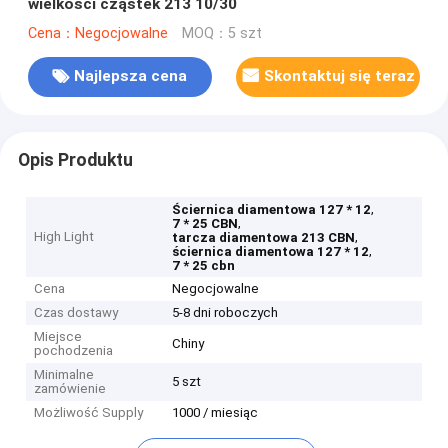
wielkości cząstek 213 10/30
Cena：Negocjowalne
MOQ：5 szt
Najlepsza cena
Skontaktuj się teraz
Opis Produktu
,
Ściernica diamentowa 127 * 12
,
7 * 25 CBN
High Light
,
tarcza diamentowa 213 CBN
,
ściernica diamentowa 127 * 12
7 * 25 cbn
Cena
Negocjowalne
Czas dostawy
5-8 dni roboczych
Miejsce
Chiny
pochodzenia
Minimalne
5 szt
zamówienie
Możliwość Supply
1000 / miesiąc