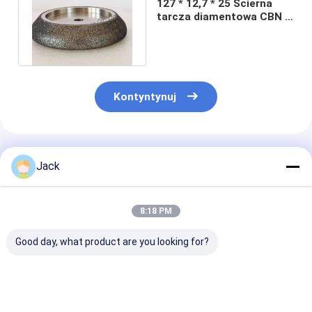
127 * 12,7 * 25 Ścierna
tarcza diamentowa CBN o
wielkości cząstek 213
10/30
Kontyntynuj
Polecane Produkty
Jack
8:18 PM
Good day, what product are you looking for?
Ściernica
3A1 Żywicowe koło
1E1/R45 Spiek
diamentowa o
szlifujące diamenty
diamentowa t