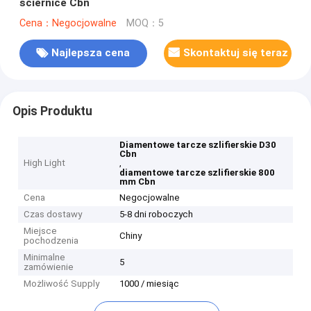
ściernice Cbn
Cena：Negocjowalne
MOQ：5
Najlepsza cena
Skontaktuj się teraz
Opis Produktu
Diamentowe tarcze szlifierskie D30
Cbn
High Light
,
diamentowe tarcze szlifierskie 800
mm Cbn
Cena
Negocjowalne
Czas dostawy
5-8 dni roboczych
Miejsce
Chiny
pochodzenia
Minimalne
5
zamówienie
Możliwość Supply
1000 / miesiąc