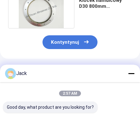
Klocek hamulcowy
D30 800mm
Diamentowe ściernice
Cbn
Kontyntynuj
Polecane Produkty
Jack
2:57 AM
Good day, what product are you looking for?
Ściernica
3A1 Żywicowe koło
1E1/R45 Spiek
diamentowa o
szlifujące diamenty
diamentowa t