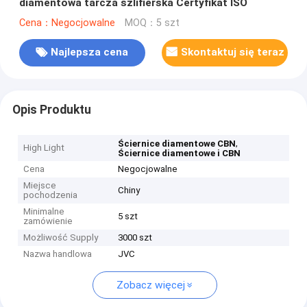
diamentowa tarcza szlifierska Certyfikat ISO
Cena：Negocjowalne
MOQ：5 szt
Najlepsza cena
Skontaktuj się teraz
Opis Produktu
,
Ściernice diamentowe CBN
High Light
Ściernice diamentowe i CBN
Cena
Negocjowalne
Miejsce
Chiny
pochodzenia
Minimalne
5 szt
zamówienie
Możliwość Supply
3000 szt
Nazwa handlowa
JVC
Zobacz więcej