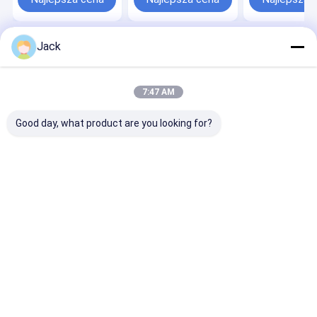
Jack
Dom
O nas
Skontaktuj się z nami
Desktop Site
Sitemap
Polityka prywatności
Jakość
CBN Diamond Wheel
Fabryka w Chinach.Copyright © 2026
7:47 AM
ZHENGZHOU JINCHUAN ABRASIVES CO., LTD.. All Rights Reserved.
Good day, what product are you looking for?
Do domu
Produkty
Filmy