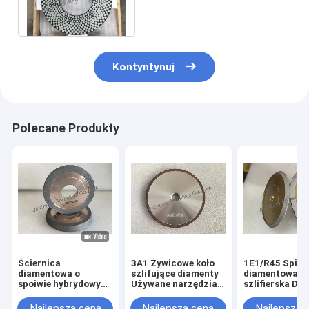
diamentowa tarcza
szlifierska Certyfikat ISO
Kontyntynuj
Polecane Produkty
Ściernica
3A1 Żywicowe koło
1E1/R45 Spiek
diamentowa o
szlifujące diamenty
diamentowa t
spoiwie hybrydowym
Używane narzędzia
szlifierska D1
do narzędzi
węglowe, średnica
Do obróbki żel
węglikowych
150 mm
Najlepsza cena
Najlepsza cena
Najlepsza 