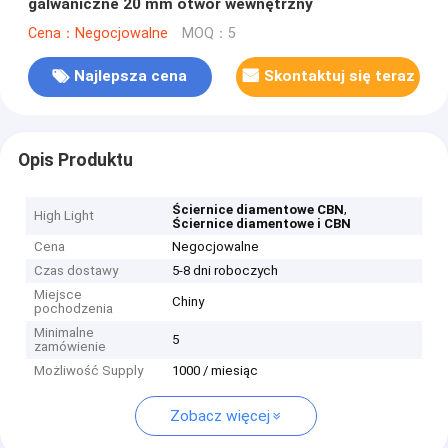
galwaniczne 20 mm otwór wewnętrzny
Cena：Negocjowalne
MOQ：5
Najlepsza cena
Skontaktuj się teraz
Opis Produktu
,
Ściernice diamentowe CBN
High Light
Ściernice diamentowe i CBN
Cena
Negocjowalne
Czas dostawy
5-8 dni roboczych
Miejsce
Chiny
pochodzenia
Minimalne
5
zamówienie
Możliwość Supply
1000 / miesiąc
Zobacz więcej