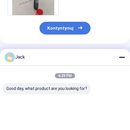
galwaniczne 20 mm otwór
wewnętrzny
Kontyntynuj
Polecane Produkty
Jack
6:29 PM
Good day, what product are you looking for?
Ściernica
3A1 Żywicowe koło
1E1/R45 Spiek
diamentowa o
szlifujące diamenty
diamentowa t
spoiwie hybrydowym
Używane narzędzia
szlifierska D1
do narzędzi
węglowe, średnica
Do obróbki żel
węglikowych
150 mm
Najlepsza cena
Najlepsza cena
Najlepsza 