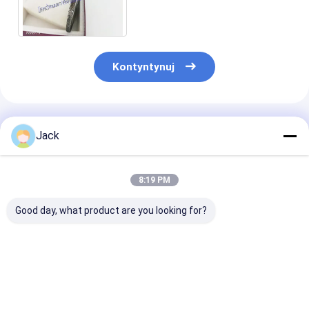
Tooth Grind Dostosowany
stalowy kształt korpusu
Kontyntynuj
Polecane Produkty
Jack
8:19 PM
Good day, what product are you looking for?
Ściernica
3A1 Żywicowe koło
1E1/R45 Spiek
diamentowa o
szlifujące diamenty
diamentowa t
spoiwie hybrydowym
Używane narzędzia
szlifierska D1
do narzędzi
węglowe, średnica
Do obróbki żel
węglikowych
150 mm
Najlepsza cena
Najlepsza cena
Najlepsza 