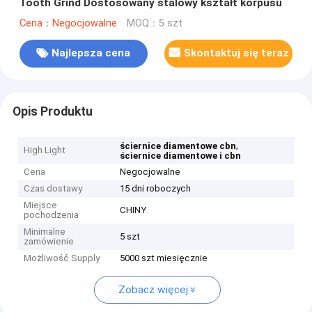
Tooth Grind Dostosowany stalowy kształt korpusu
Cena：Negocjowalne
MOQ：5 szt
Najlepsza cena
Skontaktuj się teraz
Opis Produktu
,
ściernice diamentowe cbn
High Light
ściernice diamentowe i cbn
Cena
Negocjowalne
Czas dostawy
15 dni roboczych
Miejsce
CHINY
pochodzenia
Minimalne
5 szt
zamówienie
Możliwość Supply
5000 szt miesięcznie
Zobacz więcej