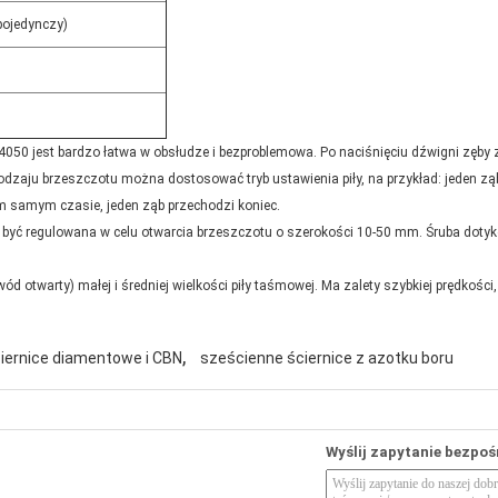
pojedynczy)
50 jest bardzo łatwa w obsłudze i bezproblemowa. Po naciśnięciu dźwigni zęby 
 rodzaju brzeszczotu można dostosować tryb ustawienia piły, na przykład: jeden ząb
ym samym czasie, jeden ząb przechodzi koniec.
być regulowana w celu otwarcia brzeszczotu o szerokości 10-50 mm. Śruba doty
ód otwarty) małej i średniej wielkości piły taśmowej. Ma zalety szybkiej prędkości
,
iernice diamentowe i CBN
sześcienne ściernice z azotku boru
Wyślij zapytanie bezpoś