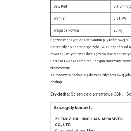
Saw Kert
0-1.5mm (
Wymiar
0,31 kW
Waga całkowita
25 kg
Ręczna maszyna do ustawiania piły taśmowej MF40
ostrze piły do ​​następnego zęba. W zależności od
otworzą - w tym trybie dwa zęby są otwierane w t
Szeroka i wąska rama regulacyjna maszyny może 
brzeszczotu.
Ta maszyna nadaje się do zęba piły tarczowej (obw
obsługi.
,
Etykietka:
Ściernice diamentowe CBN
Śc
Szczegóły kontaktu
ZHENGZHOU JINCHUAN ABRASIVES
CO., LTD.
Osoba kontaktowa:
Mary