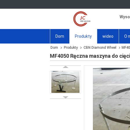
Wysok
Dom
Produkty
wideo
O 
Dom
Produkty
CBN Diamond Wheel
MF40
MF4050 Ręczna maszyna do cięci