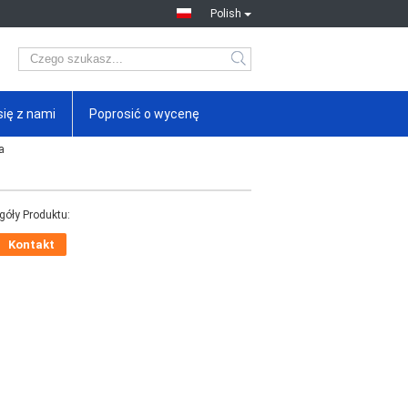
Polish
się z nami
Poprosić o wycenę
a
góły Produktu:
Kontakt