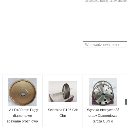
1A1 D400 mm Pręty
Ściernica B126 Grit
Wysoka efektywność
diamentowe
Cbn
pracy Diamentowa
spawane próżniowo
tarcza CBN o