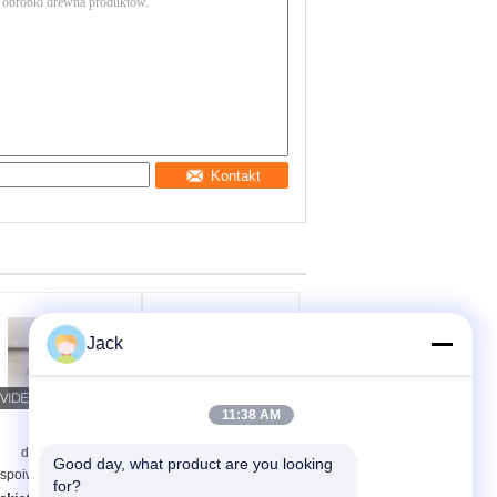
Kontakt
Jack
11:38 AM
Ściernica
3A1 Żywicowe koło
diamentowa o
szlifujące diamenty
Good day, what product are you looking 
spoiwie hybrydowym
Używane narzędzia
for?