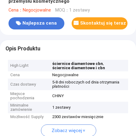
przemysłu kosmetycznego
Cena：Negocjowalne
MOQ：1 zestawy
Najlepsza cena
Skontaktuj się teraz
Opis Produktu
,
ściernice diamentowe cbn
High Light
ściernice diamentowe i cbn
Cena
Negocjowalne
5-8 dni roboczych od dnia otrzymania
Czas dostawy
płatności
Miejsce
CHINY
pochodzenia
Minimalne
1 zestawy
zamówienie
Możliwość Supply
2300 zestawów miesięcznie
Zobacz więcej