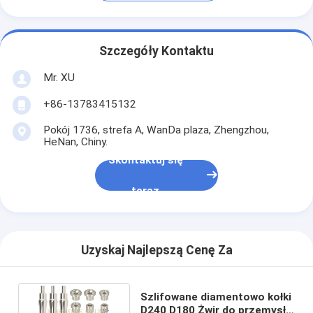
Szczegóły Kontaktu
Mr. XU
+86-13783415132
Pokój 1736, strefa A, WanDa plaza, Zhengzhou,
HeNan, Chiny.
Skontaktuj się
teraz
Uzyskaj Najlepszą Cenę Za
Szlifowane diamentowo kołki
D240 D180 Żwir do przemysłu