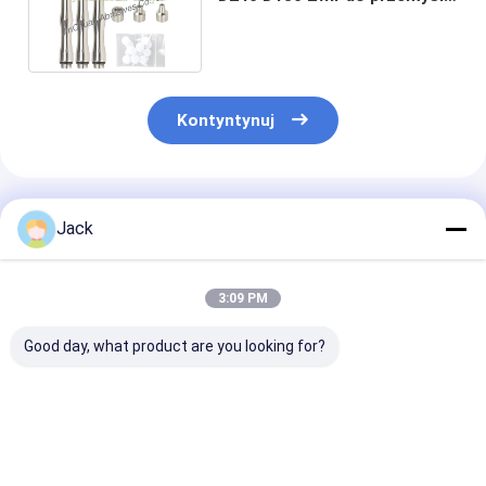
kosmetycznego
Kontyntynuj
Polecane Produkty
Jack
3:09 PM
Good day, what product are you looking for?
Ściernica
3A1 Żywicowe koło
1E1/R45 Spiek
diamentowa o
szlifujące diamenty
diamentowa t
spoiwie hybrydowym
Używane narzędzia
szlifierska D1
do narzędzi
węglowe, średnica
Do obróbki żel