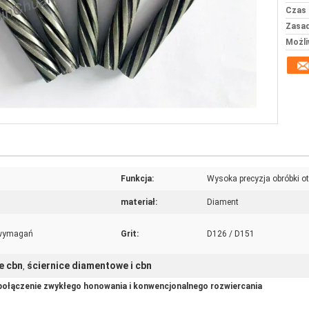
Czas 
Zasad
Możli
Funkcja:
Wysoka precyzja obróbki 
materiał:
Diament
 wymagań
Grit:
D126 / D151
e cbn
ściernice diamentowe i cbn
,
połączenie zwykłego honowania i konwencjonalnego rozwiercania