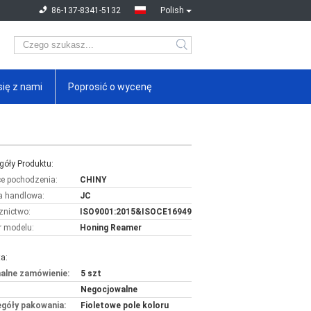
86-137-8341-5132
Polish
się z nami
Poprosić o wycenę
góły Produktu:
ce pochodzenia:
CHINY
 handlowa:
JC
znictwo:
ISO9001:2015&ISOCE16949
 modelu:
Honing Reamer
a:
alne zamówienie:
5 szt
Negocjowalne
góły pakowania:
Fioletowe pole koloru