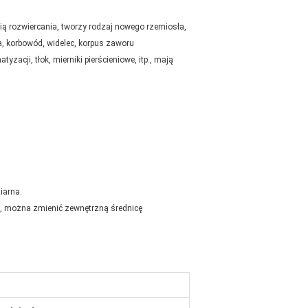
 rozwiercania, tworzy rodzaj nowego rzemiosła,
a, korbowód, widelec, korpus zaworu
zacji, tłok, mierniki pierścieniowe, itp., mają
iarna.
a, można zmienić zewnętrzną średnicę