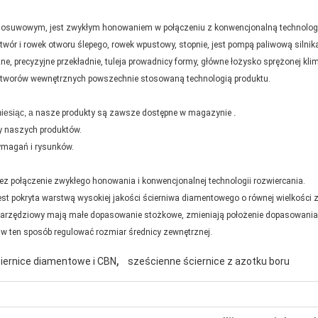
suwowym, jest zwykłym honowaniem w połączeniu z konwencjonalną technologią
twór i rowek otworu ślepego, rowek wpustowy, stopnie, jest pompą paliwową silnik
, precyzyjne przekładnie, tuleja prowadnicy formy, główne łożysko sprężonej klimaty
otworów wewnętrznych powszechnie stosowaną technologią produktu.
iesiąc, a
nasze produkty są zawsze dostępne w magazynie
.
y naszych produktów.
magań i rysunków.
 połączenie zwykłego honowania i konwencjonalnej technologii rozwiercania.
st pokryta warstwą wysokiej jakości ścierniwa diamentowego o równej wielkości z
k narzędziowy mają małe dopasowanie stożkowe, zmieniają położenie dopasowani
ż w ten sposób regulować rozmiar średnicy zewnętrznej.
,
iernice diamentowe i CBN
sześcienne ściernice z azotku boru