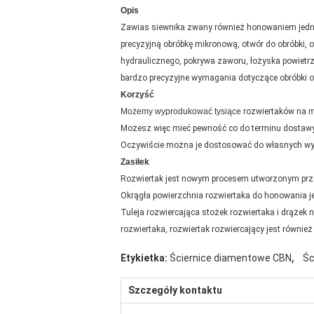
Opis
Zawias siewnika zwany również honowaniem jedno
precyzyjną obróbkę mikronową, otwór do obróbki, o
hydraulicznego, pokrywa zaworu, łożyska powietrzne
bardzo precyzyjne wymagania dotyczące obróbki 
Korzyść
Możemy wyprodukować tysiące
rozwiertaków na
m
Możesz więc mieć pewność co do terminu dostaw
Oczywiście można je dostosować do własnych wy
Zasiłek
Rozwiertak jest nowym procesem utworzonym przez
Okrągła powierzchnia rozwiertaka do honowania je
Tuleja rozwiercająca stożek rozwiertaka i drąże
rozwiertaka, rozwiertak rozwiercający jest równie
,
Etykietka:
Ściernice diamentowe CBN
Śc
Szczegóły kontaktu