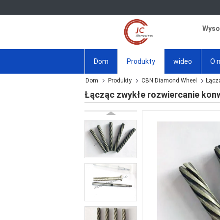
Wysok
Dom
Produkty
wideo
O 
Dom
Produkty
CBN Diamond Wheel
Łącz
Łącząc zwykłe rozwiercanie kon