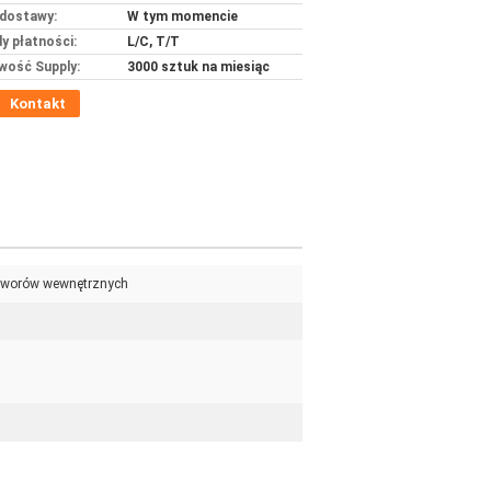
dostawy:
W tym momencie
y płatności:
L/C, T/T
wość Supply:
3000 sztuk na miesiąc
Kontakt
otworów wewnętrznych