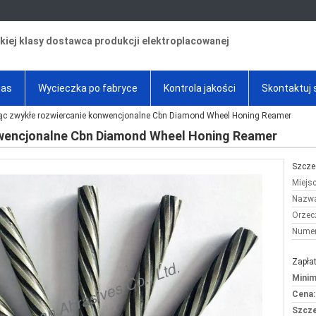
iej klasy dostawca produkcji elektroplacowanej
nas
Wycieczka po fabryce
Kontrola jakości
Skontaktuj 
ąc zwykłe rozwiercanie konwencjonalne Cbn Diamond Wheel Honing Reamer
wencjonalne Cbn Diamond Wheel Honing Reamer
Szcze
Miejs
Nazwa
Orzec
Numer
Zapłat
Minim
Cena:
Szcze