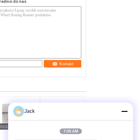
rednio do nas
Kontakt
Jack
7:45 AM
Ściernica
3A1 Żywicowe koło