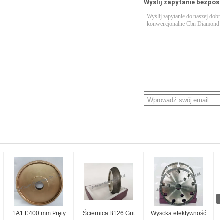
Wyślij zapytanie bezpoś
1A1 D400 mm Pręty
Ściernica B126 Grit
Wysoka efektywność