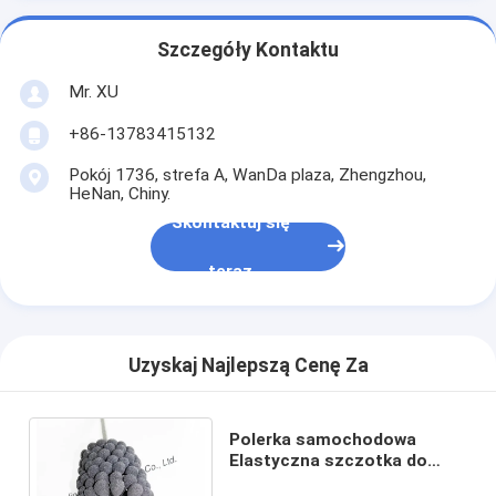
Szczegóły Kontaktu
Mr. XU
+86-13783415132
Pokój 1736, strefa A, WanDa plaza, Zhengzhou,
HeNan, Chiny.
Skontaktuj się
teraz
Uzyskaj Najlepszą Cenę Za
Polerka samochodowa
Elastyczna szczotka do
honowania, zmniejszająca