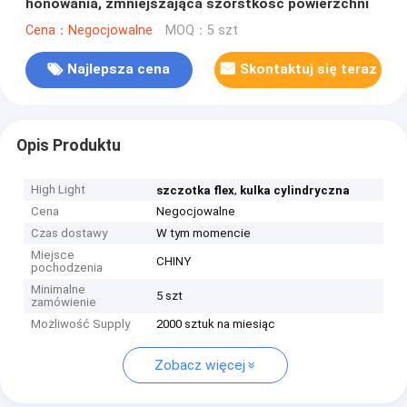
honowania, zmniejszająca szorstkość powierzchni
Cena：Negocjowalne
MOQ：5 szt
Najlepsza cena
Skontaktuj się teraz
Opis Produktu
High Light
,
szczotka flex
kulka cylindryczna
Cena
Negocjowalne
Czas dostawy
W tym momencie
Miejsce
CHINY
pochodzenia
Minimalne
5 szt
zamówienie
Możliwość Supply
2000 sztuk na miesiąc
Zobacz więcej