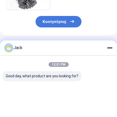
szorstkość powierzchni
Kontyntynuj
Polecane Produkty
Jack
12:21 PM
Good day, what product are you looking for?
Różne rozmiary
Szczotka SIC jako
Szczotka do
Szczotka do
szczotka do
polerowania
szczotkowania
honowania do
piłeczkami z
polerowania
węglanu
zanieczyszczeń
krzemowego
Najlepsza cena
Najlepsza cena
Najlepsza 
ściernych z węglika