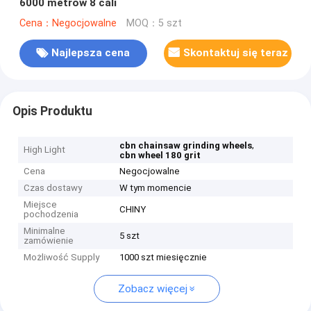
6000 metrów 8 cali
Cena：Negocjowalne
MOQ：5 szt
Najlepsza cena
Skontaktuj się teraz
Opis Produktu
,
cbn chainsaw grinding wheels
High Light
cbn wheel 180 grit
Cena
Negocjowalne
Czas dostawy
W tym momencie
Miejsce
CHINY
pochodzenia
Minimalne
5 szt
zamówienie
Możliwość Supply
1000 szt miesięcznie
Zobacz więcej