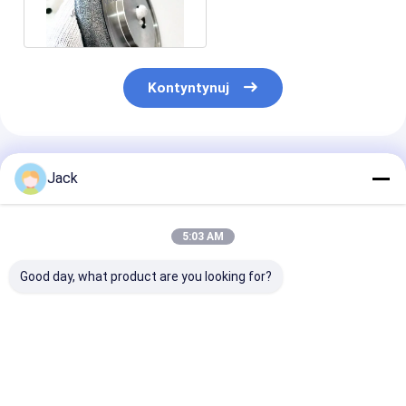
ostrzyć 6000 metrów 8
cali
Kontyntynuj
Polecane Produkty
Jack
5:03 AM
Good day, what product are you looking for?
Rozmiary
8 cali 203 mm
Narzędzie do c
niestandardowe
elektrolizowane koło
przekładni CB
Elektroliterowane
ostrzające CBN 32
150*5308*32*
koła szlifowe CBN do
mm Wylot
B126 do tarta
pilek
dostosowywalny do
przetwarzani
Najlepsza cena
Najlepsza cena
Najlepsza 