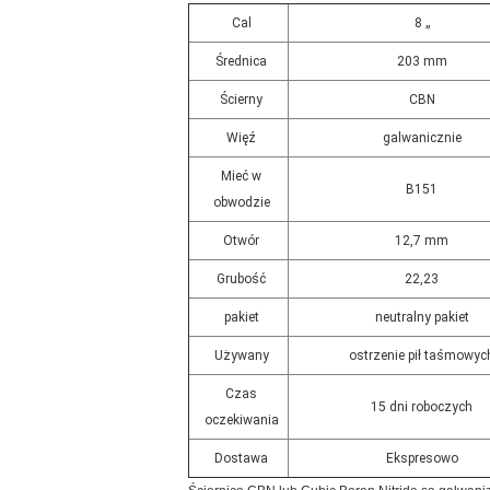
Cal
8 „
Średnica
203 mm
Ścierny
CBN
Więź
galwanicznie
Mieć w
B151
obwodzie
Otwór
12,7 mm
Grubość
22,23
pakiet
neutralny pakiet
Używany
ostrzenie pił taśmowyc
Czas
15 dni roboczych
oczekiwania
Dostawa
Ekspresowo