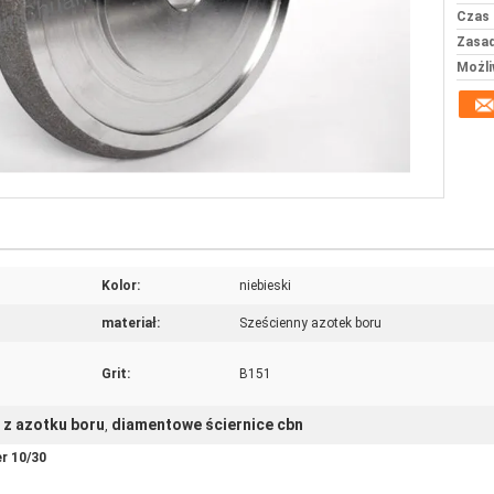
Czas 
Zasad
Możli
Kolor:
niebieski
materiał:
Sześcienny azotek boru
Grit:
B151
 z azotku boru
diamentowe ściernice cbn
,
r 10/30