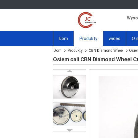
Wysok
Dom
Produkty
wideo
O 
Dom
Produkty
CBN Diamond Wheel
Osie
Osiem cali CBN Diamond Wheel C