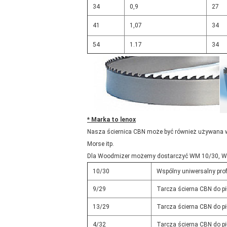
34
0,9
27
41
1,07
34
54
1.17
34
* Marka to lenox
Nasza ściernica CBN może być również używana w 
Morse itp.
Dla Woodmizer możemy dostarczyć WM 10/30, WM 7
10/30
Wspólny uniwersalny profi
9/29
Tarcza ścierna CBN do pi
13/29
Tarcza ścierna CBN do pi
4/32
Tarcza ścierna CBN do pi