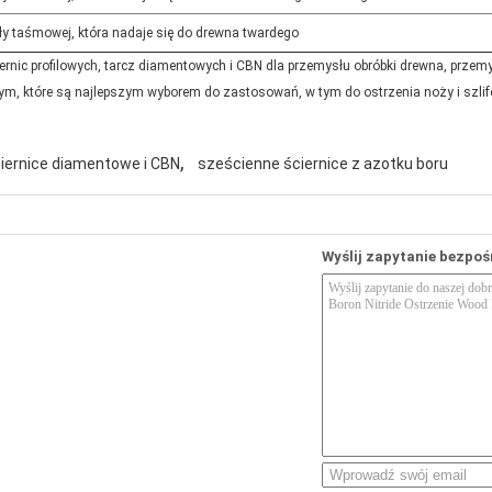
ły taśmowej, która nadaje się do drewna twardego
ciernic profilowych, tarcz diamentowych i CBN dla przemysłu obróbki drewna, przem
m, które są najlepszym wyborem do zastosowań, w tym do ostrzenia noży i szli
,
iernice diamentowe i CBN
sześcienne ściernice z azotku boru
Wyślij zapytanie bezpoś