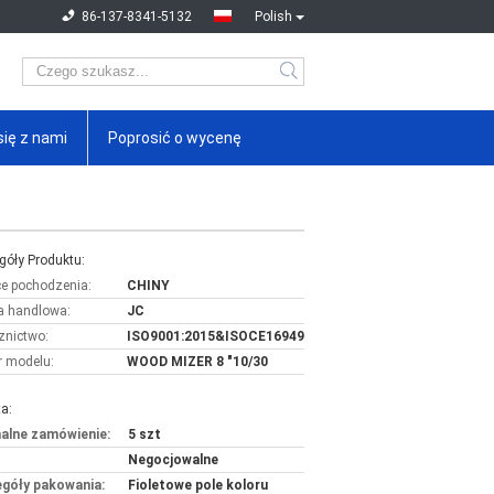
86-137-8341-5132
Polish
się z nami
Poprosić o wycenę
góły Produktu:
ce pochodzenia:
CHINY
 handlowa:
JC
znictwo:
ISO9001:2015&ISOCE16949
 modelu:
WOOD MIZER 8 "10/30
a:
alne zamówienie:
5 szt
Negocjowalne
góły pakowania:
Fioletowe pole koloru