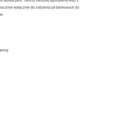
i aplikacjami.
Tworzy bardziej agresywną więź z
naczone wyłącznie do ostrzenia pił taśmowych do
ie.
anicy.