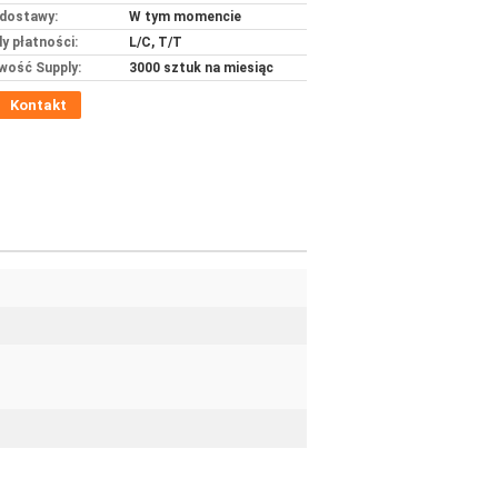
dostawy:
W tym momencie
y płatności:
L/C, T/T
wość Supply:
3000 sztuk na miesiąc
Kontakt