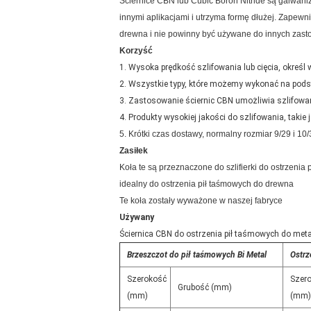
Ściernice CBN lub Cubic Boron Nitride są galwan
innymi aplikacjami i utrzyma formę dłużej.
Zapewnia
drewna i nie powinny być używane do innych zast
Korzyść
1. Wysoka prędkość szlifowania lub cięcia, okreś
2. Wszystkie typy, które możemy wykonać na podst
3. Zastosowanie ściernic CBN umożliwia szlifowani
4. Produkty wysokiej jakości do szlifowania, takie 
5. Krótki czas dostawy, normalny rozmiar 9/29 i 
Zasiłek
Koła te są przeznaczone do szlifierki do ostrzeni
idealny do ostrzenia pił taśmowych do drewna
Te koła zostały wyważone w naszej fabryce
Używany
Ściernica CBN do ostrzenia pił taśmowych do metalu
Brzeszczot do pił taśmowych Bi Metal
Ostrz
Szerokość
Szer
Grubość (mm)
(mm)
(mm)