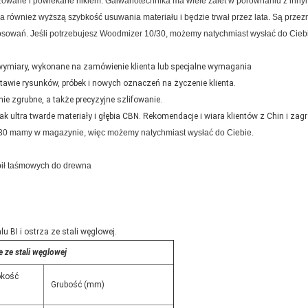
izowane i powlekane niklem.
Galwanotechnika ma wiele zalet w porównaniu z innym
 również wyższą szybkość usuwania materiału i będzie trwał przez lata.
Są przez
osowań.
Jeśli potrzebujesz Woodmizer 10/30, możemy natychmiast wysłać do Cieb
l wymiary, wykonane na zamówienie klienta lub specjalne wymagania
awie rysunków, próbek i nowych oznaczeń na życzenie klienta.
e zgrubne, a także precyzyjne szlifowanie.
jak ultra twarde materiały i głębia CBN. Rekomendacje i wiara klientów z Chin i zagr
10/30 mamy w magazynie, więc możemy natychmiast wysłać do Ciebie.
a pił taśmowych do drewna
 BI i ostrza ze stali węglowej.
e ze stali węglowej
okość
Grubość (mm)