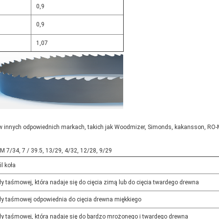
0,9
0,9
1,07
innych odpowiednich markach, takich jak Woodmizer, Simonds, kakansson, RO-Ma, 
/34, 7 / 39.5, 13/29, 4/32, 12/28, 9/29
l koła
ły taśmowej, która nadaje się do cięcia zimą lub do cięcia twardego drewna
ły taśmowej odpowiednia do cięcia drewna miękkiego
ły taśmowej, która nadaje się do bardzo mrożonego i twardego drewna