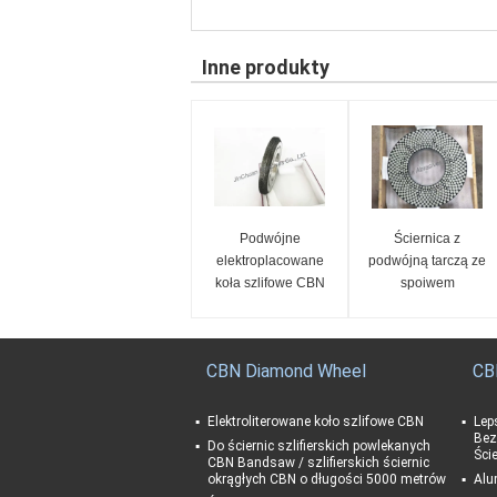
Inne produkty
Podwójne
Ściernica z
elektroplacowane
podwójną tarczą ze
koła szlifowe CBN
spoiwem
ceramicznym Do
tarczy szlifierskiej
PCD PCBN
CBN Diamond Wheel
CB
Elektroliterowane koło szlifowe CBN
Lep
Bez
Do ściernic szlifierskich powlekanych
Ści
CBN Bandsaw / szlifierskich ściernic
okrągłych CBN o długości 5000 metrów
Alu