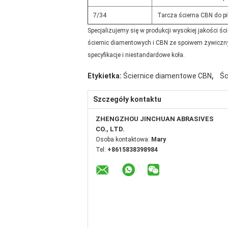
7/34
Tarcza ścierna CBN do pi
Specjalizujemy się w produkcji wysokiej jakości ś
ściernic diamentowych i CBN ze spoiwem żywiczny
specyfikacje i niestandardowe koła.
,
Etykietka:
Ściernice diamentowe CBN
Śc
Szczegóły kontaktu
ZHENGZHOU JINCHUAN ABRASIVES
CO., LTD.
Osoba kontaktowa:
Mary
Tel:
+8615838398984