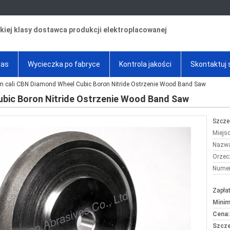
iej klasy dostawca produkcji elektroplacowanej
nas
Wycieczka po fabryce
Kontrola jakości
Skontaktuj 
m cali CBN Diamond Wheel Cubic Boron Nitride Ostrzenie Wood Band Saw
ubic Boron Nitride Ostrzenie Wood Band Saw
Szcze
Miejs
Nazwa
Orzec
Numer
Zapłat
Minim
Cena:
Szcze