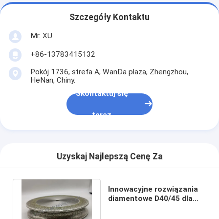
Szczegóły Kontaktu
Mr. XU
+86-13783415132
Pokój 1736, strefa A, WanDa plaza, Zhengzhou,
HeNan, Chiny.
Skontaktuj się
teraz
Uzyskaj Najlepszą Cenę Za
Innowacyjne rozwiązania
diamentowe D40/45 dla
poprawy wydajności
szlifowania