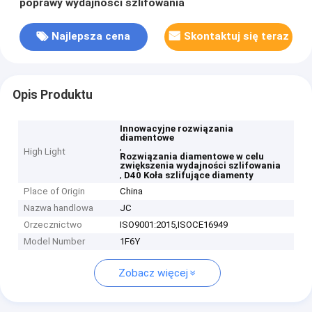
poprawy wydajności szlifowania
Najlepsza cena
Skontaktuj się teraz
Opis Produktu
Innowacyjne rozwiązania
diamentowe
,
High Light
Rozwiązania diamentowe w celu
zwiększenia wydajności szlifowania
,
D40 Koła szlifujące diamenty
Place of Origin
China
Nazwa handlowa
JC
Orzecznictwo
ISO9001:2015,ISOCE16949
Model Number
1F6Y
Zobacz więcej