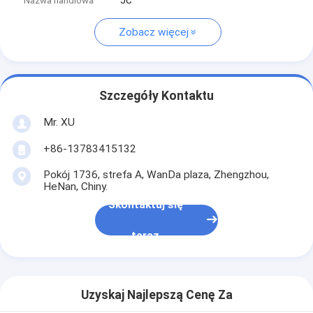
Nazwa handlowa
JC
Zobacz więcej
Szczegóły Kontaktu
Mr. XU
+86-13783415132
Pokój 1736, strefa A, WanDa plaza, Zhengzhou,
HeNan, Chiny.
Skontaktuj się
teraz
Uzyskaj Najlepszą Cenę Za