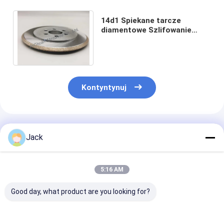
14d1 Spiekane tarcze
diamentowe Szlifowanie
powierzchni i fazowanie
krawędzi Krawędź 60 stopni
Kontyntynuj
Polecane Produkty
Jack
5:16 AM
Good day, what product are you looking for?