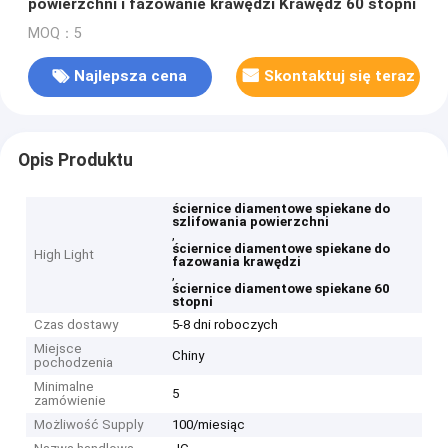
powierzchni i fazowanie krawędzi Krawędź 60 stopni
MOQ：5
Najlepsza cena
Skontaktuj się teraz
Opis Produktu
ściernice diamentowe spiekane do
szlifowania powierzchni
,
ściernice diamentowe spiekane do
High Light
fazowania krawędzi
,
ściernice diamentowe spiekane 60
stopni
Czas dostawy
5-8 dni roboczych
Miejsce
Chiny
pochodzenia
Minimalne
5
zamówienie
Możliwość Supply
100/miesiąc