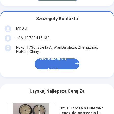
Szczegóły Kontaktu
Mr. XU
+86-13783415132
Pokój 1736, strefa A, WanDa plaza, Zhengzhou,
HeNan, Chiny.
Skontaktuj się
teraz
Uzyskaj Najlepszą Cenę Za
B251 Tarcza szlifierska
Lenox do ostrzenia i