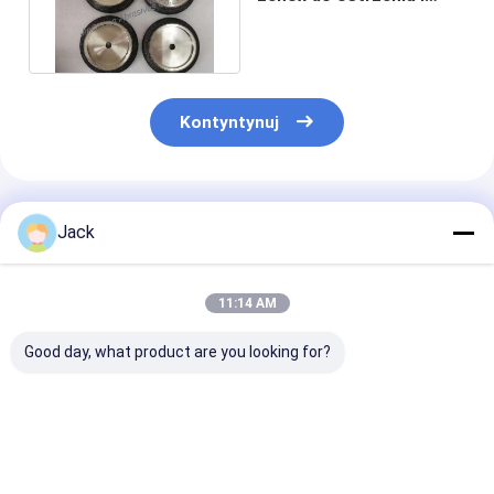
szlifowania pił
taśmowych
Kontyntynuj
Polecane Produkty
Jack
11:14 AM
Good day, what product are you looking for?
8-calowe
Elektroliterowane
Aluminiowe ko
elektroplacowane
koło szlifowe CBN
do drewnianó
koło szlifujące
diamenty