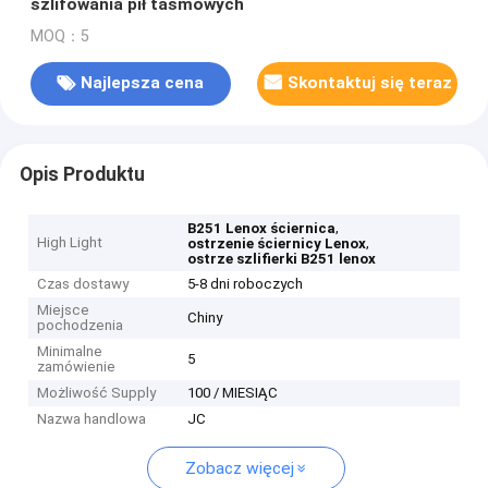
szlifowania pił taśmowych
MOQ：5
Najlepsza cena
Skontaktuj się teraz
Opis Produktu
,
B251 Lenox ściernica
High Light
,
ostrzenie ściernicy Lenox
ostrze szlifierki B251 lenox
Czas dostawy
5-8 dni roboczych
Miejsce
Chiny
pochodzenia
Minimalne
5
zamówienie
Możliwość Supply
100 / MIESIĄC
Nazwa handlowa
JC
Zobacz więcej