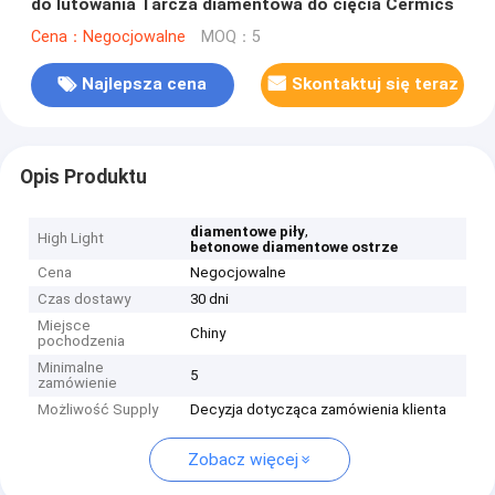
do lutowania Tarcza diamentowa do cięcia Cermics
Cena：Negocjowalne
MOQ：5
Najlepsza cena
Skontaktuj się teraz
Opis Produktu
,
diamentowe piły
High Light
betonowe diamentowe ostrze
Cena
Negocjowalne
Czas dostawy
30 dni
Miejsce
Chiny
pochodzenia
Minimalne
5
zamówienie
Możliwość Supply
Decyzja dotycząca zamówienia klienta
Zobacz więcej