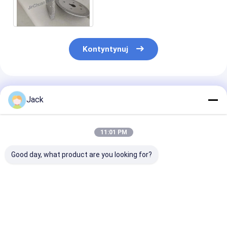
tarcza do lutowania Tarcza
diamentowa do cięcia
Cermics
Kontyntynuj
Polecane Produkty
Jack
11:01 PM
Good day, what product are you looking for?
Galwanizowana
Średnica 127 mm
Ultracienkie t
tarcza diamentowa
Grubość 1,55 mm
diamentowe z
o średnicy 350 mm
Grit D151
elektroplaty d
do włókna
Elektryzowana
cięcia włókna
poliestrowego
ostrza piły
węglowego
Najlepsza cena
Najlepsza cena
Najlepsza 