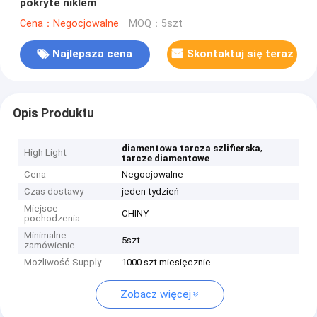
pokryte niklem
Cena：Negocjowalne
MOQ：5szt
Najlepsza cena
Skontaktuj się teraz
Opis Produktu
,
diamentowa tarcza szlifierska
High Light
tarcze diamentowe
Cena
Negocjowalne
Czas dostawy
jeden tydzień
Miejsce
CHINY
pochodzenia
Minimalne
5szt
zamówienie
Możliwość Supply
1000 szt miesięcznie
Zobacz więcej