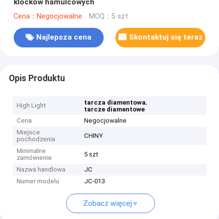
klocków hamulcowych
Cena：Negocjowalne
MOQ：5 szt
Najlepsza cena
Skontaktuj się teraz
Opis Produktu
,
tarcza diamentowa
High Light
tarcze diamentowe
Cena
Negocjowalne
Miejsce
CHINY
pochodzenia
Minimalne
5 szt
zamówienie
Nazwa handlowa
JC
Numer modelu
JC-013
Zobacz więcej